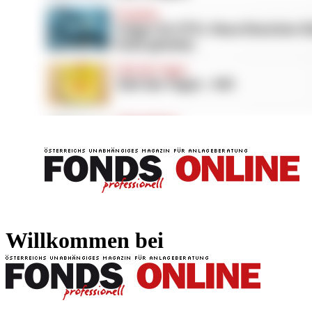
FONDS professionell
FONDS professi
Willkommen bei