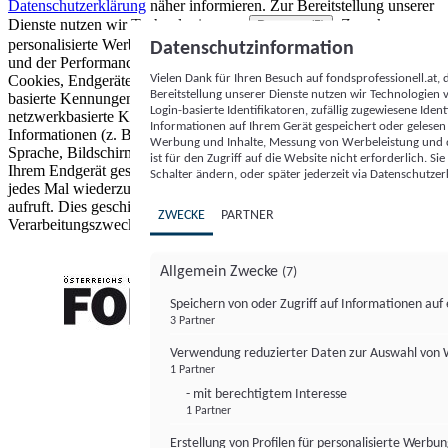
Datenschutzerklärung
näher informieren.
Zur Bereitstellung unserer
Dienste nutzen wir Technologien von
. Zwecke:
Partnern (5)
personalisierte Werbung und Inhalte, Messung von Werbeleistung
Datenschutzinformation
und der Performance von Inhalten sowie Zielgruppenforschung.
Vielen Dank für Ihren Besuch auf fondsprofessionell.at
Cookies, Endgeräte- oder ähnliche Online-Kennungen (z. B. login-
Bereitstellung unserer Dienste nutzen wir Technologien
basierte Kennungen, zufällig generierte Kennungen,
Login-basierte Identifikatoren, zufällig zugewiesene Id
netzwerkbasierte Kennungen) können zusammen mit anderen
Informationen auf Ihrem Gerät gespeichert oder gelese
Informationen (z. B. Browsertyp und Browserinformationen,
Werbung und Inhalte, Messung von Werbeleistung und d
Sprache, Bildschirmgröße, unterstützte Technologien usw.) auf
ist für den Zugriff auf die Website nicht erforderlich. S
Ihrem Endgerät gespeichert oder von dort ausgelesen werden, um es
Schalter ändern, oder später jederzeit via Datenschutzer
jedes Mal wiederzuerkennen, wenn es eine App oder einer Webseite
aufruft. Dies geschieht für einen oder mehrere der hier aufgeführten
ZWECKE
PARTNER
Verarbeitungszwecke.
Allgemein Zwecke
(7)
Speichern von oder Zugriff auf Informationen au
3 Partner
FONDS professionell
Verwendung reduzierter Daten zur Auswahl von
1 Partner
- mit berechtigtem Interesse
1 Partner
Erstellung von Profilen für personalisierte Werbu