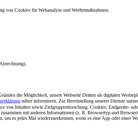
ndung von Cookies für Webanalyse und Werbemaßnahmen.
e Abrechnung).
ünden die Möglichkeit, unsere Webseite Dritten als digitalen Werbeplat
zerklärung
näher informieren.
Zur Bereitstellung unserer Dienste nutz
e von Inhalten sowie Zielgruppenforschung. Cookies, Endgeräte- ode
 zusammen mit anderen Informationen (z. B. Browsertyp und Browserin
n, um es jedes Mal wiederzuerkennen, wenn es eine App oder einer Webs