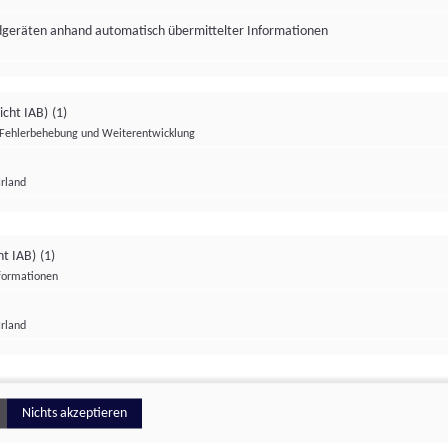
ndgeräten anhand automatisch übermittelter Informationen
icht IAB)
(1)
Fehlerbehebung und Weiterentwicklung
Irland
Impressum
Datenschutzerklärung
Datenschutzeinstellungen
ht IAB)
(1)
nformationen
Irland
ionell
Nichts akzeptieren