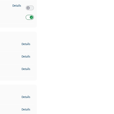
zu Entwicklung und Verbesserung der Angebote
Details
Switch zum Einwilligen bzw. Ablehnen des Dienstes Entwickl
Switch zum Einwilligen bzw. Ablehnen des Dienstes Entwicklu
zu Gewährleistung der Sicherheit, Verhinderung und Aufdeckung v
Details
zu Bereitstellung und Anzeige von Werbung und Inhalten
Details
zu Ihre Entscheidungen zum Datenschutz speichern und übermittel
Details
zu Abgleichung und Kombination von Daten aus unterschiedlichen 
Details
zu Verknüpfung verschiedener Endgeräte
Details