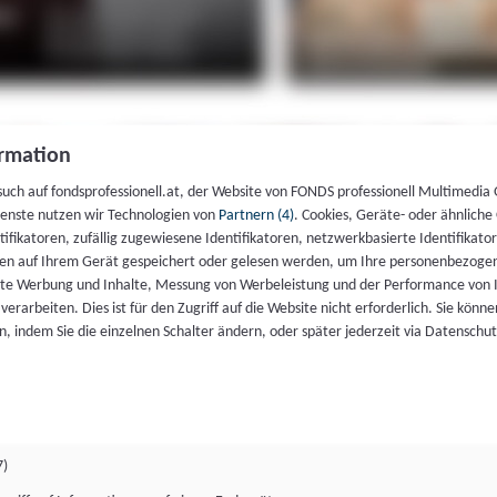
rmation
such auf fondsprofessionell.at, der Website von FONDS professionell Multimedia
ienste nutzen wir Technologien von
Partnern (4)
. Cookies, Geräte- oder ähnliche
entifikatoren, zufällig zugewiesene Identifikatoren, netzwerkbasierte Identifik
en auf Ihrem Gerät gespeichert oder gelesen werden, um Ihre personenbezogen
rte Werbung und Inhalte, Messung von Werbeleistung und der Performance von 
erarbeiten. Dies ist für den Zugriff auf die Website nicht erforderlich. Sie können
, indem Sie die einzelnen Schalter ändern, oder später jederzeit via Datenschu
7)