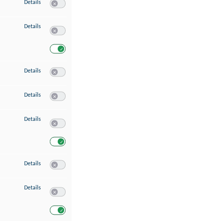
zu Speichern von oder Zugriff auf Informationen auf einem Endgerät
Details
Switch zum Einwilligen bzw. Ablehnen des Dienstes Speichern 
zu Verwendung reduzierter Daten zur Auswahl von Werbeanzeigen
Details
Switch zum Einwilligen bzw. Ablehnen des Dienstes Verwend
Switch zum Einwilligen bzw. Ablehnen des Dienstes Verwendu
zu Erstellung von Profilen für personalisierte Werbung
Details
Switch zum Einwilligen bzw. Ablehnen des Dienstes Erstellung 
zu Verwendung von Profilen zur Auswahl personalisierter Werbung
Details
Switch zum Einwilligen bzw. Ablehnen des Dienstes Verwendun
zu Messung der Werbeleistung
Details
Switch zum Einwilligen bzw. Ablehnen des Dienstes Messung 
Switch zum Einwilligen bzw. Ablehnen des Dienstes Messung d
zu Messung der Performance von Inhalten
Details
Switch zum Einwilligen bzw. Ablehnen des Dienstes Messung 
zu Analyse von Zielgruppen durch Statistiken oder Kombinationen von Dat
Details
Switch zum Einwilligen bzw. Ablehnen des Dienstes Analyse v
Switch zum Einwilligen bzw. Ablehnen des Dienstes Analyse v