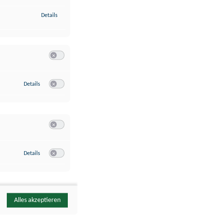
zu Identifikation von Endgeräten anhand automatisch übermittelte
Details
Switch zum Einwilligen bzw. Ablehnen der Kategorie Analyse / 
zu Google Analytics
Details
Switch zum Einwilligen bzw. Ablehnen des Dienstes Google Ana
Switch zum Einwilligen bzw. Ablehnen der Kategorie Sonstige 
zu YouTube
Details
Switch zum Einwilligen bzw. Ablehnen des Dienstes YouTube
Alles akzeptieren