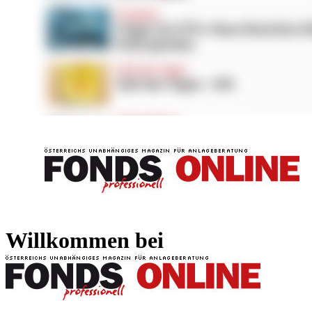
FONDS professionell
FONDS professi
Willkommen bei