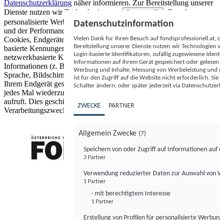
Datenschutzerklärung
näher informieren.
Zur Bereitstellung unserer
Dienste nutzen wir Technologien von
. Zwecke:
Partnern (5)
personalisierte Werbung und Inhalte, Messung von Werbeleistung
Datenschutzinformation
und der Performance von Inhalten sowie Zielgruppenforschung.
Vielen Dank für Ihren Besuch auf fondsprofessionell.at
Cookies, Endgeräte- oder ähnliche Online-Kennungen (z. B. login-
Bereitstellung unserer Dienste nutzen wir Technologien
basierte Kennungen, zufällig generierte Kennungen,
Login-basierte Identifikatoren, zufällig zugewiesene Id
netzwerkbasierte Kennungen) können zusammen mit anderen
Informationen auf Ihrem Gerät gespeichert oder gelese
Informationen (z. B. Browsertyp und Browserinformationen,
Werbung und Inhalte, Messung von Werbeleistung und d
Sprache, Bildschirmgröße, unterstützte Technologien usw.) auf
ist für den Zugriff auf die Website nicht erforderlich. S
Ihrem Endgerät gespeichert oder von dort ausgelesen werden, um es
Schalter ändern, oder später jederzeit via Datenschutzer
jedes Mal wiederzuerkennen, wenn es eine App oder einer Webseite
aufruft. Dies geschieht für einen oder mehrere der hier aufgeführten
ZWECKE
PARTNER
Verarbeitungszwecke.
Allgemein Zwecke
(7)
Speichern von oder Zugriff auf Informationen au
3 Partner
FONDS professionell
Verwendung reduzierter Daten zur Auswahl von
1 Partner
- mit berechtigtem Interesse
1 Partner
Erstellung von Profilen für personalisierte Werbu