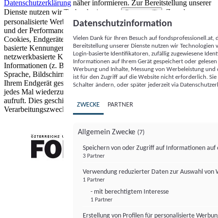
Datenschutzerklärung
näher informieren.
Zur Bereitstellung unserer
Dienste nutzen wir Technologien von
. Zwecke:
Partnern (5)
personalisierte Werbung und Inhalte, Messung von Werbeleistung
Datenschutzinformation
und der Performance von Inhalten sowie Zielgruppenforschung.
Vielen Dank für Ihren Besuch auf fondsprofessionell.at
Cookies, Endgeräte- oder ähnliche Online-Kennungen (z. B. login-
Bereitstellung unserer Dienste nutzen wir Technologien
basierte Kennungen, zufällig generierte Kennungen,
Login-basierte Identifikatoren, zufällig zugewiesene Id
netzwerkbasierte Kennungen) können zusammen mit anderen
Informationen auf Ihrem Gerät gespeichert oder gelese
Informationen (z. B. Browsertyp und Browserinformationen,
Werbung und Inhalte, Messung von Werbeleistung und d
Sprache, Bildschirmgröße, unterstützte Technologien usw.) auf
ist für den Zugriff auf die Website nicht erforderlich. S
Ihrem Endgerät gespeichert oder von dort ausgelesen werden, um es
Schalter ändern, oder später jederzeit via Datenschutzer
jedes Mal wiederzuerkennen, wenn es eine App oder einer Webseite
aufruft. Dies geschieht für einen oder mehrere der hier aufgeführten
ZWECKE
PARTNER
Verarbeitungszwecke.
Allgemein Zwecke
(7)
Speichern von oder Zugriff auf Informationen au
3 Partner
FONDS professionell
Verwendung reduzierter Daten zur Auswahl von
1 Partner
- mit berechtigtem Interesse
1 Partner
Erstellung von Profilen für personalisierte Werbu