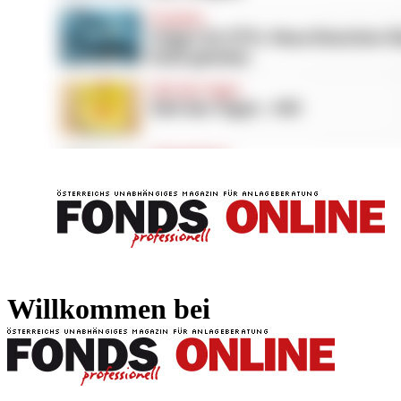
FONDS professionell
FONDS professi
Willkommen bei