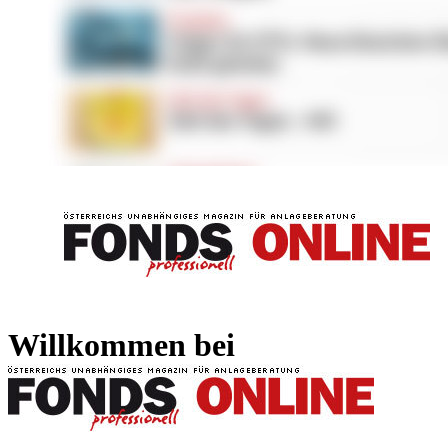
FONDS professionell
FONDS professi
Willkommen bei