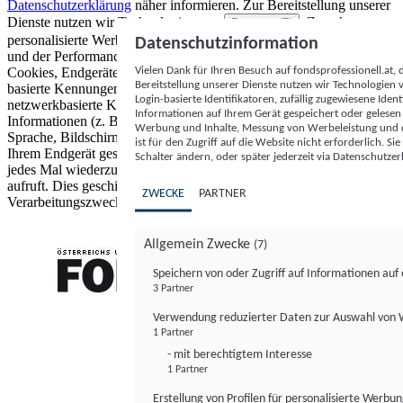
Datenschutzerklärung
näher informieren.
Zur Bereitstellung unserer
Dienste nutzen wir Technologien von
. Zwecke:
Partnern (5)
personalisierte Werbung und Inhalte, Messung von Werbeleistung
Datenschutzinformation
und der Performance von Inhalten sowie Zielgruppenforschung.
Vielen Dank für Ihren Besuch auf fondsprofessionell.at
Cookies, Endgeräte- oder ähnliche Online-Kennungen (z. B. login-
Bereitstellung unserer Dienste nutzen wir Technologien
basierte Kennungen, zufällig generierte Kennungen,
Login-basierte Identifikatoren, zufällig zugewiesene Id
netzwerkbasierte Kennungen) können zusammen mit anderen
Informationen auf Ihrem Gerät gespeichert oder gelese
Informationen (z. B. Browsertyp und Browserinformationen,
Werbung und Inhalte, Messung von Werbeleistung und d
Sprache, Bildschirmgröße, unterstützte Technologien usw.) auf
ist für den Zugriff auf die Website nicht erforderlich. S
Ihrem Endgerät gespeichert oder von dort ausgelesen werden, um es
Schalter ändern, oder später jederzeit via Datenschutzer
jedes Mal wiederzuerkennen, wenn es eine App oder einer Webseite
aufruft. Dies geschieht für einen oder mehrere der hier aufgeführten
ZWECKE
PARTNER
Verarbeitungszwecke.
Allgemein Zwecke
(7)
Speichern von oder Zugriff auf Informationen au
3 Partner
FONDS professionell
Verwendung reduzierter Daten zur Auswahl von
1 Partner
- mit berechtigtem Interesse
1 Partner
Erstellung von Profilen für personalisierte Werbu