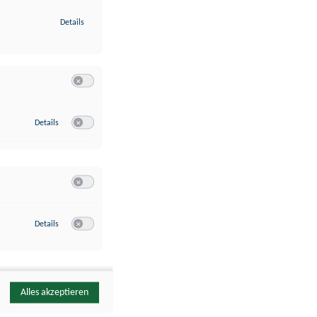
zu Identifikation von Endgeräten anhand automatisch übermittelte
Details
Switch zum Einwilligen bzw. Ablehnen der Kategorie Analyse / 
zu Google Analytics
Details
Switch zum Einwilligen bzw. Ablehnen des Dienstes Google Ana
Switch zum Einwilligen bzw. Ablehnen der Kategorie Sonstige 
zu YouTube
Details
Switch zum Einwilligen bzw. Ablehnen des Dienstes YouTube
Alles akzeptieren