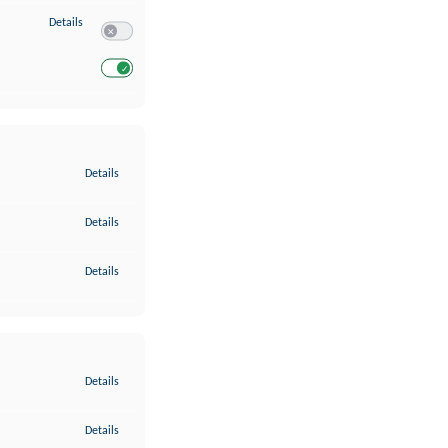
zu Entwicklung und Verbesserung der Angebote
Details
Switch zum Einwilligen bzw. Ablehnen des Dienstes Entwickl
Switch zum Einwilligen bzw. Ablehnen des Dienstes Entwicklu
zu Gewährleistung der Sicherheit, Verhinderung und Aufdeckung v
Details
zu Bereitstellung und Anzeige von Werbung und Inhalten
Details
zu Ihre Entscheidungen zum Datenschutz speichern und übermittel
Details
zu Abgleichung und Kombination von Daten aus unterschiedlichen 
Details
zu Verknüpfung verschiedener Endgeräte
Details