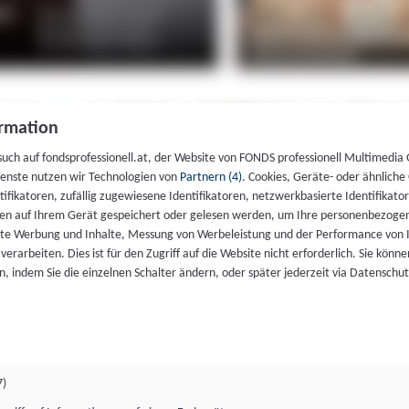
rmation
such auf fondsprofessionell.at, der Website von FONDS professionell Multimedia
ienste nutzen wir Technologien von
Partnern (4)
. Cookies, Geräte- oder ähnliche
entifikatoren, zufällig zugewiesene Identifikatoren, netzwerkbasierte Identifik
en auf Ihrem Gerät gespeichert oder gelesen werden, um Ihre personenbezogen
rte Werbung und Inhalte, Messung von Werbeleistung und der Performance von 
erarbeiten. Dies ist für den Zugriff auf die Website nicht erforderlich. Sie können
, indem Sie die einzelnen Schalter ändern, oder später jederzeit via Datenschu
7)