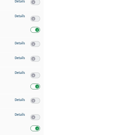
zu Speichern von oder Zugriff auf Informationen auf einem Endgerät
Details
Switch zum Einwilligen bzw. Ablehnen des Dienstes Speichern 
zu Verwendung reduzierter Daten zur Auswahl von Werbeanzeigen
Details
Switch zum Einwilligen bzw. Ablehnen des Dienstes Verwend
Switch zum Einwilligen bzw. Ablehnen des Dienstes Verwendu
zu Erstellung von Profilen für personalisierte Werbung
Details
Switch zum Einwilligen bzw. Ablehnen des Dienstes Erstellung 
zu Verwendung von Profilen zur Auswahl personalisierter Werbung
Details
Switch zum Einwilligen bzw. Ablehnen des Dienstes Verwendun
zu Messung der Werbeleistung
Details
Switch zum Einwilligen bzw. Ablehnen des Dienstes Messung 
Switch zum Einwilligen bzw. Ablehnen des Dienstes Messung d
zu Messung der Performance von Inhalten
Details
Switch zum Einwilligen bzw. Ablehnen des Dienstes Messung 
zu Analyse von Zielgruppen durch Statistiken oder Kombinationen von Dat
Details
Switch zum Einwilligen bzw. Ablehnen des Dienstes Analyse v
Switch zum Einwilligen bzw. Ablehnen des Dienstes Analyse v