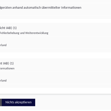
ndgeräten anhand automatisch übermittelter Informationen
icht IAB)
(1)
Fehlerbehebung und Weiterentwicklung
Irland
Impressum
Datenschutzerklärung
Datenschutzeinstellungen
ht IAB)
(1)
nformationen
Irland
ionell
Nichts akzeptieren