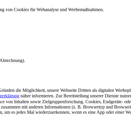
ndung von Cookies für Webanalyse und Werbemaßnahmen.
e Abrechnung).
ünden die Möglichkeit, unsere Webseite Dritten als digitalen Werbeplat
zerklärung
näher informieren.
Zur Bereitstellung unserer Dienste nutz
e von Inhalten sowie Zielgruppenforschung. Cookies, Endgeräte- ode
 zusammen mit anderen Informationen (z. B. Browsertyp und Browserin
n, um es jedes Mal wiederzuerkennen, wenn es eine App oder einer Webs