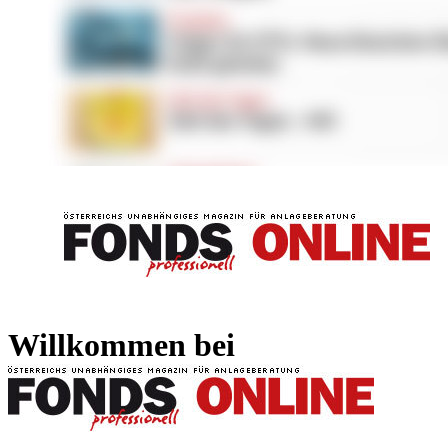
FONDS professionell
FONDS professi
Willkommen bei