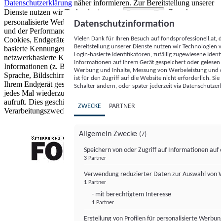
Datenschutzerklärung
näher informieren.
Zur Bereitstellung unserer
Dienste nutzen wir Technologien von
. Zwecke:
Partnern (5)
personalisierte Werbung und Inhalte, Messung von Werbeleistung
Datenschutzinformation
und der Performance von Inhalten sowie Zielgruppenforschung.
Vielen Dank für Ihren Besuch auf fondsprofessionell.at
Cookies, Endgeräte- oder ähnliche Online-Kennungen (z. B. login-
Bereitstellung unserer Dienste nutzen wir Technologien
basierte Kennungen, zufällig generierte Kennungen,
Login-basierte Identifikatoren, zufällig zugewiesene Id
netzwerkbasierte Kennungen) können zusammen mit anderen
Informationen auf Ihrem Gerät gespeichert oder gelese
Informationen (z. B. Browsertyp und Browserinformationen,
Werbung und Inhalte, Messung von Werbeleistung und d
Sprache, Bildschirmgröße, unterstützte Technologien usw.) auf
ist für den Zugriff auf die Website nicht erforderlich. S
Ihrem Endgerät gespeichert oder von dort ausgelesen werden, um es
Schalter ändern, oder später jederzeit via Datenschutzer
jedes Mal wiederzuerkennen, wenn es eine App oder einer Webseite
aufruft. Dies geschieht für einen oder mehrere der hier aufgeführten
ZWECKE
PARTNER
Verarbeitungszwecke.
Allgemein Zwecke
(7)
Speichern von oder Zugriff auf Informationen au
3 Partner
FONDS professionell
Verwendung reduzierter Daten zur Auswahl von
1 Partner
- mit berechtigtem Interesse
1 Partner
Erstellung von Profilen für personalisierte Werbu