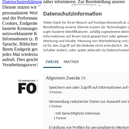
Datenschutzerklärung
näher informieren.
Zur Bereitstellung unserer
Dienste nutzen wir Technologien von
. Zwecke:
Partnern (5)
personalisierte Werbung und Inhalte, Messung von Werbeleistung
Datenschutzinformation
und der Performance von Inhalten sowie Zielgruppenforschung.
Vielen Dank für Ihren Besuch auf fondsprofessionell.at
Cookies, Endgeräte- oder ähnliche Online-Kennungen (z. B. login-
Bereitstellung unserer Dienste nutzen wir Technologien
basierte Kennungen, zufällig generierte Kennungen,
Login-basierte Identifikatoren, zufällig zugewiesene Id
netzwerkbasierte Kennungen) können zusammen mit anderen
Informationen auf Ihrem Gerät gespeichert oder gelese
Informationen (z. B. Browsertyp und Browserinformationen,
Werbung und Inhalte, Messung von Werbeleistung und d
Sprache, Bildschirmgröße, unterstützte Technologien usw.) auf
ist für den Zugriff auf die Website nicht erforderlich. S
Ihrem Endgerät gespeichert oder von dort ausgelesen werden, um es
Schalter ändern, oder später jederzeit via Datenschutzer
jedes Mal wiederzuerkennen, wenn es eine App oder einer Webseite
aufruft. Dies geschieht für einen oder mehrere der hier aufgeführten
ZWECKE
PARTNER
Verarbeitungszwecke.
Allgemein Zwecke
(7)
Speichern von oder Zugriff auf Informationen au
3 Partner
FONDS professionell
Verwendung reduzierter Daten zur Auswahl von
1 Partner
- mit berechtigtem Interesse
1 Partner
Erstellung von Profilen für personalisierte Werbu