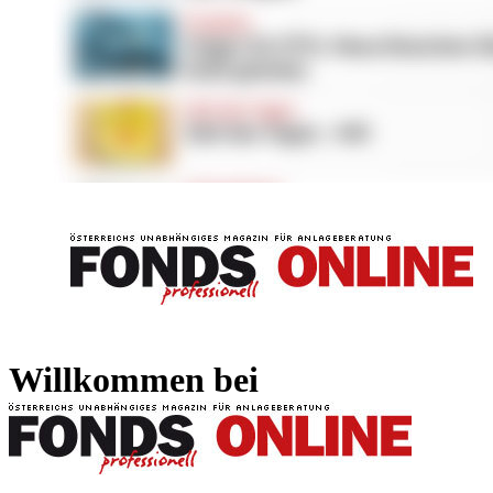
FONDS professionell
FONDS professi
Willkommen bei