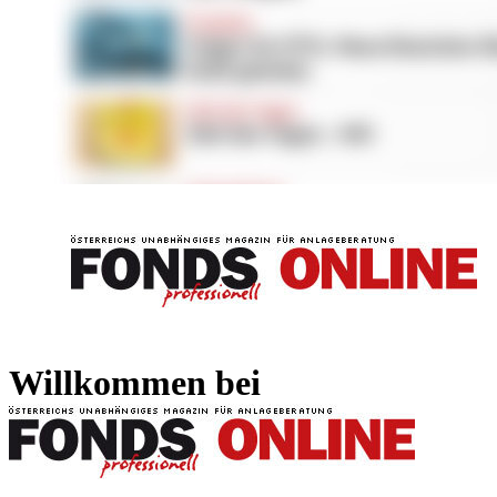
FONDS professionell
FONDS professi
Willkommen bei