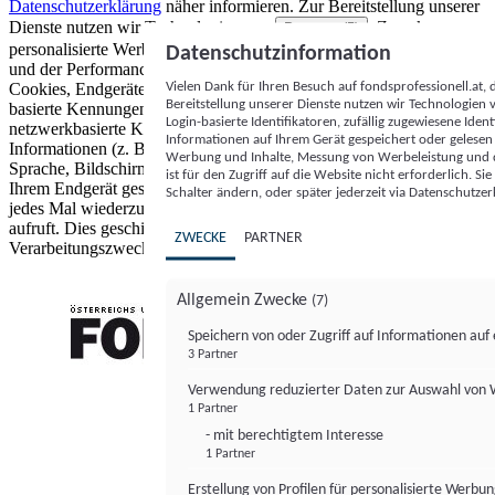
Datenschutzerklärung
näher informieren.
Zur Bereitstellung unserer
Dienste nutzen wir Technologien von
. Zwecke:
Partnern (5)
personalisierte Werbung und Inhalte, Messung von Werbeleistung
Datenschutzinformation
und der Performance von Inhalten sowie Zielgruppenforschung.
Vielen Dank für Ihren Besuch auf fondsprofessionell.at
Cookies, Endgeräte- oder ähnliche Online-Kennungen (z. B. login-
Bereitstellung unserer Dienste nutzen wir Technologien
basierte Kennungen, zufällig generierte Kennungen,
Login-basierte Identifikatoren, zufällig zugewiesene Id
netzwerkbasierte Kennungen) können zusammen mit anderen
Informationen auf Ihrem Gerät gespeichert oder gelese
Informationen (z. B. Browsertyp und Browserinformationen,
Werbung und Inhalte, Messung von Werbeleistung und d
Sprache, Bildschirmgröße, unterstützte Technologien usw.) auf
ist für den Zugriff auf die Website nicht erforderlich. S
Ihrem Endgerät gespeichert oder von dort ausgelesen werden, um es
Schalter ändern, oder später jederzeit via Datenschutzer
jedes Mal wiederzuerkennen, wenn es eine App oder einer Webseite
aufruft. Dies geschieht für einen oder mehrere der hier aufgeführten
ZWECKE
PARTNER
Verarbeitungszwecke.
Allgemein Zwecke
(7)
Speichern von oder Zugriff auf Informationen au
3 Partner
FONDS professionell
Verwendung reduzierter Daten zur Auswahl von
1 Partner
- mit berechtigtem Interesse
1 Partner
Erstellung von Profilen für personalisierte Werbu