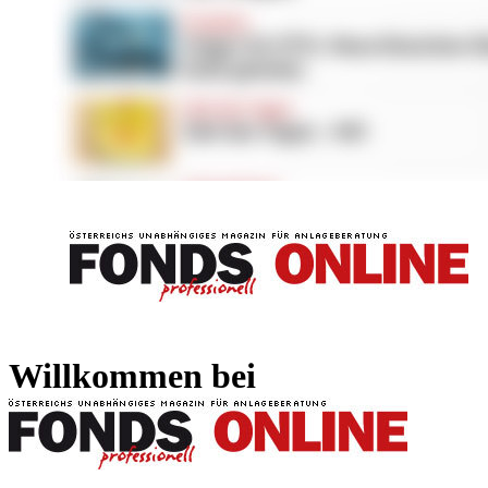
FONDS professionell
FONDS professi
Willkommen bei