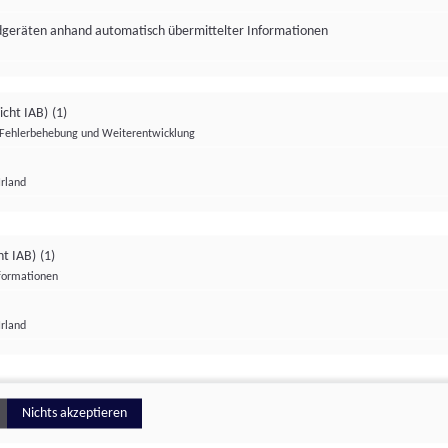
ndgeräten anhand automatisch übermittelter Informationen
icht IAB)
(1)
Fehlerbehebung und Weiterentwicklung
Irland
Impressum
Datenschutzerklärung
Datenschutzeinstellungen
ht IAB)
(1)
nformationen
Irland
ionell
Nichts akzeptieren