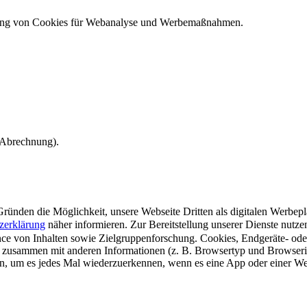
ndung von Cookies für Webanalyse und Werbemaßnahmen.
e Abrechnung).
ünden die Möglichkeit, unsere Webseite Dritten als digitalen Werbeplat
zerklärung
näher informieren.
Zur Bereitstellung unserer Dienste nutz
e von Inhalten sowie Zielgruppenforschung. Cookies, Endgeräte- ode
 zusammen mit anderen Informationen (z. B. Browsertyp und Browserin
n, um es jedes Mal wiederzuerkennen, wenn es eine App oder einer Webs