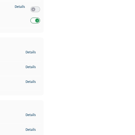
zu Entwicklung und Verbesserung der Angebote
Details
Switch zum Einwilligen bzw. Ablehnen des Dienstes Entwickl
Switch zum Einwilligen bzw. Ablehnen des Dienstes Entwicklu
zu Gewährleistung der Sicherheit, Verhinderung und Aufdeckung v
Details
zu Bereitstellung und Anzeige von Werbung und Inhalten
Details
zu Ihre Entscheidungen zum Datenschutz speichern und übermittel
Details
zu Abgleichung und Kombination von Daten aus unterschiedlichen 
Details
zu Verknüpfung verschiedener Endgeräte
Details