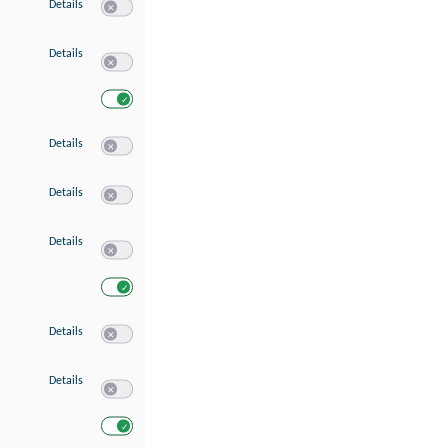
zu Speichern von oder Zugriff auf Informationen auf einem Endgerät
Details
Switch zum Einwilligen bzw. Ablehnen des Dienstes Speichern 
zu Verwendung reduzierter Daten zur Auswahl von Werbeanzeigen
Details
Switch zum Einwilligen bzw. Ablehnen des Dienstes Verwend
Switch zum Einwilligen bzw. Ablehnen des Dienstes Verwendu
zu Erstellung von Profilen für personalisierte Werbung
Details
Switch zum Einwilligen bzw. Ablehnen des Dienstes Erstellung 
zu Verwendung von Profilen zur Auswahl personalisierter Werbung
Details
Switch zum Einwilligen bzw. Ablehnen des Dienstes Verwendun
zu Messung der Werbeleistung
Details
Switch zum Einwilligen bzw. Ablehnen des Dienstes Messung 
Switch zum Einwilligen bzw. Ablehnen des Dienstes Messung d
zu Messung der Performance von Inhalten
Details
Switch zum Einwilligen bzw. Ablehnen des Dienstes Messung 
zu Analyse von Zielgruppen durch Statistiken oder Kombinationen von Dat
Details
Switch zum Einwilligen bzw. Ablehnen des Dienstes Analyse v
Switch zum Einwilligen bzw. Ablehnen des Dienstes Analyse v