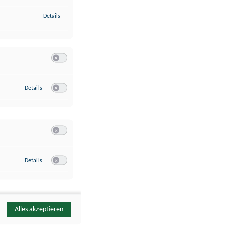
zu Identifikation von Endgeräten anhand automatisch übermittelte
Details
Switch zum Einwilligen bzw. Ablehnen der Kategorie Analyse / 
zu Google Analytics
Details
Switch zum Einwilligen bzw. Ablehnen des Dienstes Google Ana
Switch zum Einwilligen bzw. Ablehnen der Kategorie Sonstige 
zu YouTube
Details
Switch zum Einwilligen bzw. Ablehnen des Dienstes YouTube
Alles akzeptieren