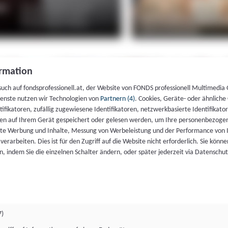
rmation
such auf fondsprofessionell.at, der Website von FONDS professionell Multimedia
ienste nutzen wir Technologien von
Partnern (4)
. Cookies, Geräte- oder ähnliche
entifikatoren, zufällig zugewiesene Identifikatoren, netzwerkbasierte Identifik
en auf Ihrem Gerät gespeichert oder gelesen werden, um Ihre personenbezogen
rte Werbung und Inhalte, Messung von Werbeleistung und der Performance von 
erarbeiten. Dies ist für den Zugriff auf die Website nicht erforderlich. Sie können
, indem Sie die einzelnen Schalter ändern, oder später jederzeit via Datenschu
7)