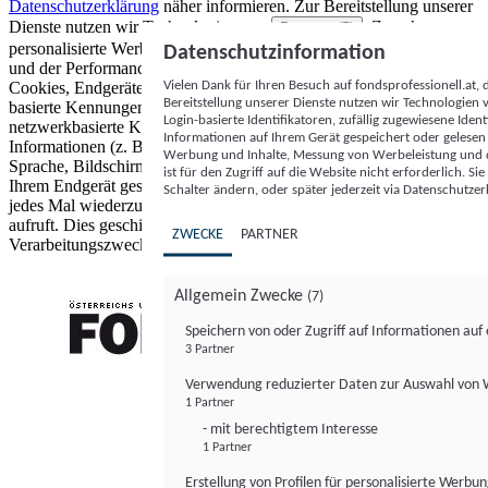
Datenschutzerklärung
näher informieren.
Zur Bereitstellung unserer
Dienste nutzen wir Technologien von
. Zwecke:
Partnern (5)
personalisierte Werbung und Inhalte, Messung von Werbeleistung
Datenschutzinformation
und der Performance von Inhalten sowie Zielgruppenforschung.
Vielen Dank für Ihren Besuch auf fondsprofessionell.at
Cookies, Endgeräte- oder ähnliche Online-Kennungen (z. B. login-
Bereitstellung unserer Dienste nutzen wir Technologien
basierte Kennungen, zufällig generierte Kennungen,
Login-basierte Identifikatoren, zufällig zugewiesene Id
netzwerkbasierte Kennungen) können zusammen mit anderen
Informationen auf Ihrem Gerät gespeichert oder gelese
Informationen (z. B. Browsertyp und Browserinformationen,
Werbung und Inhalte, Messung von Werbeleistung und d
Sprache, Bildschirmgröße, unterstützte Technologien usw.) auf
ist für den Zugriff auf die Website nicht erforderlich. S
Ihrem Endgerät gespeichert oder von dort ausgelesen werden, um es
Schalter ändern, oder später jederzeit via Datenschutzer
jedes Mal wiederzuerkennen, wenn es eine App oder einer Webseite
aufruft. Dies geschieht für einen oder mehrere der hier aufgeführten
ZWECKE
PARTNER
Verarbeitungszwecke.
Allgemein Zwecke
(7)
Speichern von oder Zugriff auf Informationen au
3 Partner
FONDS professionell
Verwendung reduzierter Daten zur Auswahl von
1 Partner
- mit berechtigtem Interesse
1 Partner
Erstellung von Profilen für personalisierte Werbu