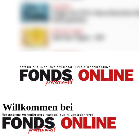
FONDS professionell
FONDS professi
Willkommen bei