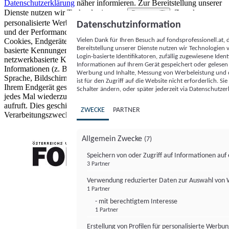
Datenschutzerklärung
näher informieren.
Zur Bereitstellung unserer
Dienste nutzen wir Technologien von
. Zwecke:
Partnern (5)
personalisierte Werbung und Inhalte, Messung von Werbeleistung
Datenschutzinformation
und der Performance von Inhalten sowie Zielgruppenforschung.
Vielen Dank für Ihren Besuch auf fondsprofessionell.at
Cookies, Endgeräte- oder ähnliche Online-Kennungen (z. B. login-
Bereitstellung unserer Dienste nutzen wir Technologien
basierte Kennungen, zufällig generierte Kennungen,
Login-basierte Identifikatoren, zufällig zugewiesene Id
netzwerkbasierte Kennungen) können zusammen mit anderen
Informationen auf Ihrem Gerät gespeichert oder gelese
Informationen (z. B. Browsertyp und Browserinformationen,
Werbung und Inhalte, Messung von Werbeleistung und d
Sprache, Bildschirmgröße, unterstützte Technologien usw.) auf
ist für den Zugriff auf die Website nicht erforderlich. S
Ihrem Endgerät gespeichert oder von dort ausgelesen werden, um es
Schalter ändern, oder später jederzeit via Datenschutzer
jedes Mal wiederzuerkennen, wenn es eine App oder einer Webseite
aufruft. Dies geschieht für einen oder mehrere der hier aufgeführten
ZWECKE
PARTNER
Verarbeitungszwecke.
Allgemein Zwecke
(7)
Speichern von oder Zugriff auf Informationen au
3 Partner
FONDS professionell
Verwendung reduzierter Daten zur Auswahl von
1 Partner
- mit berechtigtem Interesse
1 Partner
Erstellung von Profilen für personalisierte Werbu