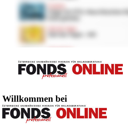
FONDS professionell
FONDS professi
Willkommen bei