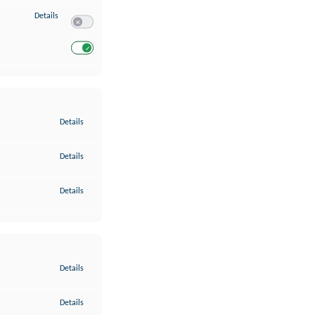
zu Entwicklung und Verbesserung der Angebote
Details
Switch zum Einwilligen bzw. Ablehnen des Dienstes Entwickl
Switch zum Einwilligen bzw. Ablehnen des Dienstes Entwicklu
zu Gewährleistung der Sicherheit, Verhinderung und Aufdeckung v
Details
zu Bereitstellung und Anzeige von Werbung und Inhalten
Details
zu Ihre Entscheidungen zum Datenschutz speichern und übermittel
Details
zu Abgleichung und Kombination von Daten aus unterschiedlichen 
Details
zu Verknüpfung verschiedener Endgeräte
Details