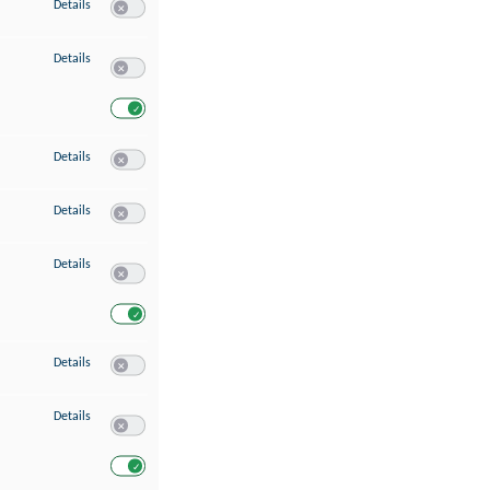
zu Speichern von oder Zugriff auf Informationen auf einem Endgerät
Details
Switch zum Einwilligen bzw. Ablehnen des Dienstes Speichern 
zu Verwendung reduzierter Daten zur Auswahl von Werbeanzeigen
Details
Switch zum Einwilligen bzw. Ablehnen des Dienstes Verwend
Switch zum Einwilligen bzw. Ablehnen des Dienstes Verwendu
zu Erstellung von Profilen für personalisierte Werbung
Details
Switch zum Einwilligen bzw. Ablehnen des Dienstes Erstellung 
zu Verwendung von Profilen zur Auswahl personalisierter Werbung
Details
Switch zum Einwilligen bzw. Ablehnen des Dienstes Verwendun
zu Messung der Werbeleistung
Details
Switch zum Einwilligen bzw. Ablehnen des Dienstes Messung 
Switch zum Einwilligen bzw. Ablehnen des Dienstes Messung d
zu Messung der Performance von Inhalten
Details
Switch zum Einwilligen bzw. Ablehnen des Dienstes Messung 
zu Analyse von Zielgruppen durch Statistiken oder Kombinationen von Dat
Details
Switch zum Einwilligen bzw. Ablehnen des Dienstes Analyse v
Switch zum Einwilligen bzw. Ablehnen des Dienstes Analyse v