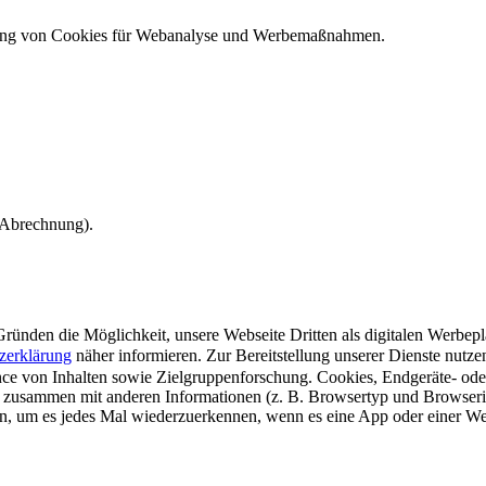
ndung von Cookies für Webanalyse und Werbemaßnahmen.
e Abrechnung).
ünden die Möglichkeit, unsere Webseite Dritten als digitalen Werbeplat
zerklärung
näher informieren.
Zur Bereitstellung unserer Dienste nutz
e von Inhalten sowie Zielgruppenforschung. Cookies, Endgeräte- ode
 zusammen mit anderen Informationen (z. B. Browsertyp und Browserin
n, um es jedes Mal wiederzuerkennen, wenn es eine App oder einer Webs