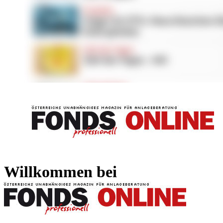
FONDS professionell
FONDS professi
Willkommen bei