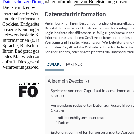
Datenschutzerklärung
näher informieren.
Zur Bereitstellung unserer
Dienste nutzen wir Technologien von
. Zwecke:
Partnern (5)
personalisierte Werbung und Inhalte, Messung von Werbeleistung
Datenschutzinformation
und der Performance von Inhalten sowie Zielgruppenforschung.
Vielen Dank für Ihren Besuch auf fondsprofessionell.at
Cookies, Endgeräte- oder ähnliche Online-Kennungen (z. B. login-
Bereitstellung unserer Dienste nutzen wir Technologien
basierte Kennungen, zufällig generierte Kennungen,
Login-basierte Identifikatoren, zufällig zugewiesene Id
netzwerkbasierte Kennungen) können zusammen mit anderen
Informationen auf Ihrem Gerät gespeichert oder gelese
Informationen (z. B. Browsertyp und Browserinformationen,
Werbung und Inhalte, Messung von Werbeleistung und d
Sprache, Bildschirmgröße, unterstützte Technologien usw.) auf
ist für den Zugriff auf die Website nicht erforderlich. S
Ihrem Endgerät gespeichert oder von dort ausgelesen werden, um es
Schalter ändern, oder später jederzeit via Datenschutzer
jedes Mal wiederzuerkennen, wenn es eine App oder einer Webseite
aufruft. Dies geschieht für einen oder mehrere der hier aufgeführten
ZWECKE
PARTNER
Verarbeitungszwecke.
Allgemein Zwecke
(7)
Speichern von oder Zugriff auf Informationen au
3 Partner
FONDS professionell
Verwendung reduzierter Daten zur Auswahl von
1 Partner
- mit berechtigtem Interesse
1 Partner
Erstellung von Profilen für personalisierte Werbu