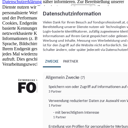
Datenschutzerklärung
näher informieren.
Zur Bereitstellung unserer
Dienste nutzen wir Technologien von
. Zwecke:
Partnern (5)
personalisierte Werbung und Inhalte, Messung von Werbeleistung
Datenschutzinformation
und der Performance von Inhalten sowie Zielgruppenforschung.
Vielen Dank für Ihren Besuch auf fondsprofessionell.at
Cookies, Endgeräte- oder ähnliche Online-Kennungen (z. B. login-
Bereitstellung unserer Dienste nutzen wir Technologien
basierte Kennungen, zufällig generierte Kennungen,
Login-basierte Identifikatoren, zufällig zugewiesene Id
netzwerkbasierte Kennungen) können zusammen mit anderen
Informationen auf Ihrem Gerät gespeichert oder gelese
Informationen (z. B. Browsertyp und Browserinformationen,
Werbung und Inhalte, Messung von Werbeleistung und d
Sprache, Bildschirmgröße, unterstützte Technologien usw.) auf
ist für den Zugriff auf die Website nicht erforderlich. S
Ihrem Endgerät gespeichert oder von dort ausgelesen werden, um es
Schalter ändern, oder später jederzeit via Datenschutzer
jedes Mal wiederzuerkennen, wenn es eine App oder einer Webseite
aufruft. Dies geschieht für einen oder mehrere der hier aufgeführten
ZWECKE
PARTNER
Verarbeitungszwecke.
Allgemein Zwecke
(7)
Speichern von oder Zugriff auf Informationen au
3 Partner
FONDS professionell
Verwendung reduzierter Daten zur Auswahl von
1 Partner
- mit berechtigtem Interesse
1 Partner
Erstellung von Profilen für personalisierte Werbu