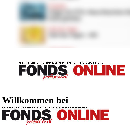
FONDS professionell
FONDS professi
Willkommen bei