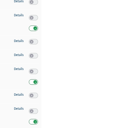
zu Speichern von oder Zugriff auf Informationen auf einem Endgerät
Details
Switch zum Einwilligen bzw. Ablehnen des Dienstes Speichern 
zu Verwendung reduzierter Daten zur Auswahl von Werbeanzeigen
Details
Switch zum Einwilligen bzw. Ablehnen des Dienstes Verwend
Switch zum Einwilligen bzw. Ablehnen des Dienstes Verwendu
zu Erstellung von Profilen für personalisierte Werbung
Details
Switch zum Einwilligen bzw. Ablehnen des Dienstes Erstellung 
zu Verwendung von Profilen zur Auswahl personalisierter Werbung
Details
Switch zum Einwilligen bzw. Ablehnen des Dienstes Verwendun
zu Messung der Werbeleistung
Details
Switch zum Einwilligen bzw. Ablehnen des Dienstes Messung 
Switch zum Einwilligen bzw. Ablehnen des Dienstes Messung d
zu Messung der Performance von Inhalten
Details
Switch zum Einwilligen bzw. Ablehnen des Dienstes Messung 
zu Analyse von Zielgruppen durch Statistiken oder Kombinationen von Dat
Details
Switch zum Einwilligen bzw. Ablehnen des Dienstes Analyse v
Switch zum Einwilligen bzw. Ablehnen des Dienstes Analyse v