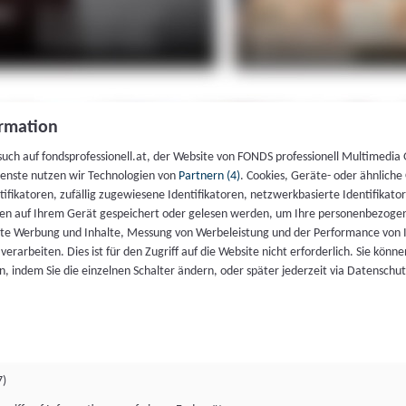
rmation
such auf fondsprofessionell.at, der Website von FONDS professionell Multimedia
ienste nutzen wir Technologien von
Partnern (4)
. Cookies, Geräte- oder ähnliche
entifikatoren, zufällig zugewiesene Identifikatoren, netzwerkbasierte Identifik
en auf Ihrem Gerät gespeichert oder gelesen werden, um Ihre personenbezogen
rte Werbung und Inhalte, Messung von Werbeleistung und der Performance von 
erarbeiten. Dies ist für den Zugriff auf die Website nicht erforderlich. Sie können
, indem Sie die einzelnen Schalter ändern, oder später jederzeit via Datenschu
7)