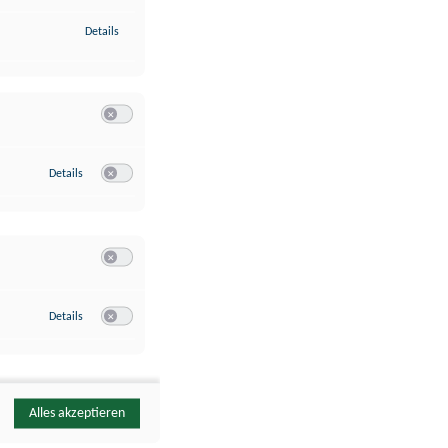
zu Identifikation von Endgeräten anhand automatisch übermittelte
Details
Switch zum Einwilligen bzw. Ablehnen der Kategorie Analyse / 
zu Google Analytics
Details
Switch zum Einwilligen bzw. Ablehnen des Dienstes Google Ana
Switch zum Einwilligen bzw. Ablehnen der Kategorie Sonstige 
zu YouTube
Details
Switch zum Einwilligen bzw. Ablehnen des Dienstes YouTube
Alles akzeptieren