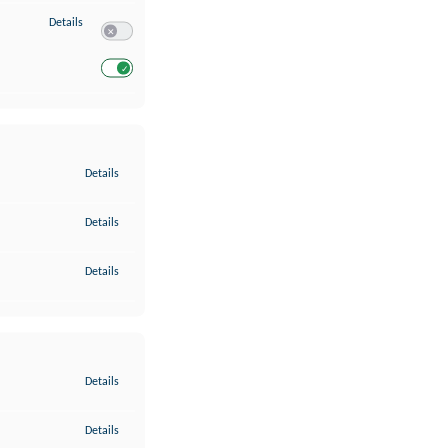
zu Entwicklung und Verbesserung der Angebote
Details
Switch zum Einwilligen bzw. Ablehnen des Dienstes Entwickl
Switch zum Einwilligen bzw. Ablehnen des Dienstes Entwicklu
zu Gewährleistung der Sicherheit, Verhinderung und Aufdeckung v
Details
zu Bereitstellung und Anzeige von Werbung und Inhalten
Details
zu Ihre Entscheidungen zum Datenschutz speichern und übermittel
Details
zu Abgleichung und Kombination von Daten aus unterschiedlichen 
Details
zu Verknüpfung verschiedener Endgeräte
Details