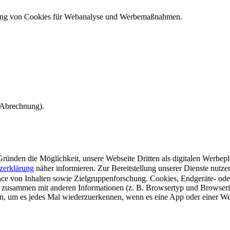
ndung von Cookies für Webanalyse und Werbemaßnahmen.
e Abrechnung).
ünden die Möglichkeit, unsere Webseite Dritten als digitalen Werbeplat
zerklärung
näher informieren.
Zur Bereitstellung unserer Dienste nutz
e von Inhalten sowie Zielgruppenforschung. Cookies, Endgeräte- ode
 zusammen mit anderen Informationen (z. B. Browsertyp und Browserin
n, um es jedes Mal wiederzuerkennen, wenn es eine App oder einer Webs