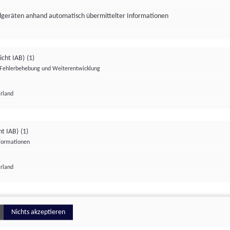
ndgeräten anhand automatisch übermittelter Informationen
icht IAB)
(1)
Fehlerbehebung und Weiterentwicklung
Irland
Impressum
Datenschutzerklärung
Datenschutzeinstellungen
ht IAB)
(1)
nformationen
Irland
ionell
Nichts akzeptieren