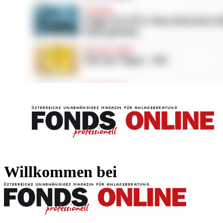
FONDS professionell
FONDS professi
Willkommen bei