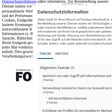
Datenschutzerklärung
näher informieren.
Zur Bereitstellung unserer
Dienste nutzen wir Technologien von
. Zwecke:
Partnern (5)
personalisierte Werbung und Inhalte, Messung von Werbeleistung
Datenschutzinformation
und der Performance von Inhalten sowie Zielgruppenforschung.
Vielen Dank für Ihren Besuch auf fondsprofessionell.at
Cookies, Endgeräte- oder ähnliche Online-Kennungen (z. B. login-
Bereitstellung unserer Dienste nutzen wir Technologien
basierte Kennungen, zufällig generierte Kennungen,
Login-basierte Identifikatoren, zufällig zugewiesene Id
netzwerkbasierte Kennungen) können zusammen mit anderen
Informationen auf Ihrem Gerät gespeichert oder gelese
Informationen (z. B. Browsertyp und Browserinformationen,
Werbung und Inhalte, Messung von Werbeleistung und d
Sprache, Bildschirmgröße, unterstützte Technologien usw.) auf
ist für den Zugriff auf die Website nicht erforderlich. S
Ihrem Endgerät gespeichert oder von dort ausgelesen werden, um es
Schalter ändern, oder später jederzeit via Datenschutzer
jedes Mal wiederzuerkennen, wenn es eine App oder einer Webseite
aufruft. Dies geschieht für einen oder mehrere der hier aufgeführten
ZWECKE
PARTNER
Verarbeitungszwecke.
Allgemein Zwecke
(7)
Speichern von oder Zugriff auf Informationen au
3 Partner
FONDS professionell
Verwendung reduzierter Daten zur Auswahl von
1 Partner
- mit berechtigtem Interesse
1 Partner
Erstellung von Profilen für personalisierte Werbu