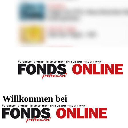
FONDS professionell
FONDS professi
Willkommen bei