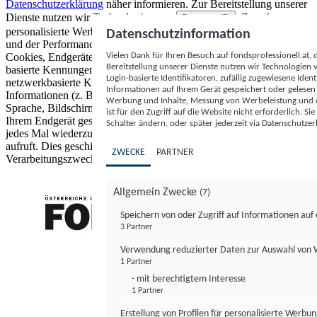
Datenschutzerklärung
näher informieren.
Zur Bereitstellung unserer
Dienste nutzen wir Technologien von
. Zwecke:
Partnern (5)
personalisierte Werbung und Inhalte, Messung von Werbeleistung
Datenschutzinformation
und der Performance von Inhalten sowie Zielgruppenforschung.
Vielen Dank für Ihren Besuch auf fondsprofessionell.at
Cookies, Endgeräte- oder ähnliche Online-Kennungen (z. B. login-
Bereitstellung unserer Dienste nutzen wir Technologien
basierte Kennungen, zufällig generierte Kennungen,
Login-basierte Identifikatoren, zufällig zugewiesene Id
netzwerkbasierte Kennungen) können zusammen mit anderen
Informationen auf Ihrem Gerät gespeichert oder gelese
Informationen (z. B. Browsertyp und Browserinformationen,
Werbung und Inhalte, Messung von Werbeleistung und d
Sprache, Bildschirmgröße, unterstützte Technologien usw.) auf
ist für den Zugriff auf die Website nicht erforderlich. S
Ihrem Endgerät gespeichert oder von dort ausgelesen werden, um es
Schalter ändern, oder später jederzeit via Datenschutzer
jedes Mal wiederzuerkennen, wenn es eine App oder einer Webseite
aufruft. Dies geschieht für einen oder mehrere der hier aufgeführten
ZWECKE
PARTNER
Verarbeitungszwecke.
Allgemein Zwecke
(7)
Speichern von oder Zugriff auf Informationen au
3 Partner
FONDS professionell
Verwendung reduzierter Daten zur Auswahl von
1 Partner
- mit berechtigtem Interesse
1 Partner
Erstellung von Profilen für personalisierte Werbu