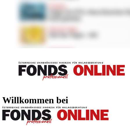
FONDS professionell
FONDS professi
Willkommen bei