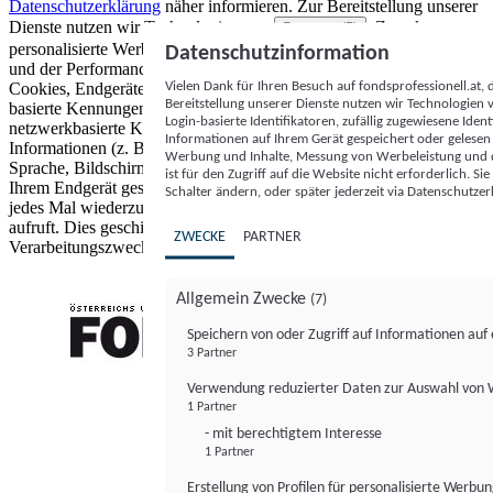
Datenschutzerklärung
näher informieren.
Zur Bereitstellung unserer
Dienste nutzen wir Technologien von
. Zwecke:
Partnern (5)
personalisierte Werbung und Inhalte, Messung von Werbeleistung
Datenschutzinformation
und der Performance von Inhalten sowie Zielgruppenforschung.
Vielen Dank für Ihren Besuch auf fondsprofessionell.at
Cookies, Endgeräte- oder ähnliche Online-Kennungen (z. B. login-
Bereitstellung unserer Dienste nutzen wir Technologien
basierte Kennungen, zufällig generierte Kennungen,
Login-basierte Identifikatoren, zufällig zugewiesene Id
netzwerkbasierte Kennungen) können zusammen mit anderen
Informationen auf Ihrem Gerät gespeichert oder gelese
Informationen (z. B. Browsertyp und Browserinformationen,
Werbung und Inhalte, Messung von Werbeleistung und d
Sprache, Bildschirmgröße, unterstützte Technologien usw.) auf
ist für den Zugriff auf die Website nicht erforderlich. S
Ihrem Endgerät gespeichert oder von dort ausgelesen werden, um es
Schalter ändern, oder später jederzeit via Datenschutzer
jedes Mal wiederzuerkennen, wenn es eine App oder einer Webseite
aufruft. Dies geschieht für einen oder mehrere der hier aufgeführten
ZWECKE
PARTNER
Verarbeitungszwecke.
Allgemein Zwecke
(7)
Speichern von oder Zugriff auf Informationen au
3 Partner
FONDS professionell
Verwendung reduzierter Daten zur Auswahl von
1 Partner
- mit berechtigtem Interesse
1 Partner
Erstellung von Profilen für personalisierte Werbu