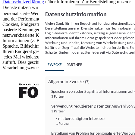
Datenschutzerklärung
näher informieren.
Zur Bereitstellung unserer
Dienste nutzen wir Technologien von
. Zwecke:
Partnern (5)
personalisierte Werbung und Inhalte, Messung von Werbeleistung
Datenschutzinformation
und der Performance von Inhalten sowie Zielgruppenforschung.
Vielen Dank für Ihren Besuch auf fondsprofessionell.at
Cookies, Endgeräte- oder ähnliche Online-Kennungen (z. B. login-
Bereitstellung unserer Dienste nutzen wir Technologien
basierte Kennungen, zufällig generierte Kennungen,
Login-basierte Identifikatoren, zufällig zugewiesene Id
netzwerkbasierte Kennungen) können zusammen mit anderen
Informationen auf Ihrem Gerät gespeichert oder gelese
Informationen (z. B. Browsertyp und Browserinformationen,
Werbung und Inhalte, Messung von Werbeleistung und d
Sprache, Bildschirmgröße, unterstützte Technologien usw.) auf
ist für den Zugriff auf die Website nicht erforderlich. S
Ihrem Endgerät gespeichert oder von dort ausgelesen werden, um es
Schalter ändern, oder später jederzeit via Datenschutzer
jedes Mal wiederzuerkennen, wenn es eine App oder einer Webseite
aufruft. Dies geschieht für einen oder mehrere der hier aufgeführten
ZWECKE
PARTNER
Verarbeitungszwecke.
Allgemein Zwecke
(7)
Speichern von oder Zugriff auf Informationen au
3 Partner
FONDS professionell
Verwendung reduzierter Daten zur Auswahl von
1 Partner
- mit berechtigtem Interesse
1 Partner
Erstellung von Profilen für personalisierte Werbu