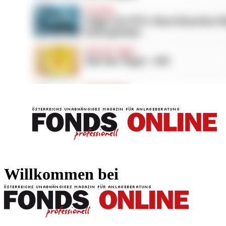
FONDS professionell
FONDS professi
Willkommen bei