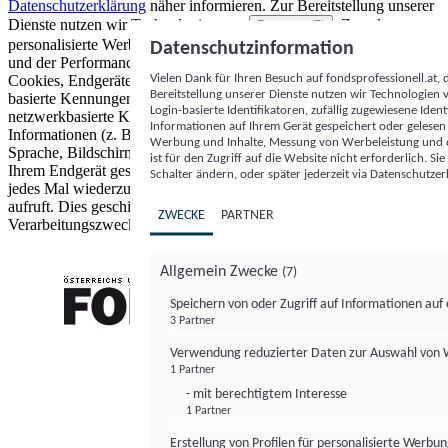
Datenschutzerklärung
näher informieren.
Zur Bereitstellung unserer
Dienste nutzen wir Technologien von
. Zwecke:
Partnern (5)
personalisierte Werbung und Inhalte, Messung von Werbeleistung
Datenschutzinformation
und der Performance von Inhalten sowie Zielgruppenforschung.
Vielen Dank für Ihren Besuch auf fondsprofessionell.at
Cookies, Endgeräte- oder ähnliche Online-Kennungen (z. B. login-
Bereitstellung unserer Dienste nutzen wir Technologien
basierte Kennungen, zufällig generierte Kennungen,
Login-basierte Identifikatoren, zufällig zugewiesene Id
netzwerkbasierte Kennungen) können zusammen mit anderen
Informationen auf Ihrem Gerät gespeichert oder gelese
Informationen (z. B. Browsertyp und Browserinformationen,
Werbung und Inhalte, Messung von Werbeleistung und d
Sprache, Bildschirmgröße, unterstützte Technologien usw.) auf
ist für den Zugriff auf die Website nicht erforderlich. S
Ihrem Endgerät gespeichert oder von dort ausgelesen werden, um es
Schalter ändern, oder später jederzeit via Datenschutzer
jedes Mal wiederzuerkennen, wenn es eine App oder einer Webseite
aufruft. Dies geschieht für einen oder mehrere der hier aufgeführten
ZWECKE
PARTNER
Verarbeitungszwecke.
Allgemein Zwecke
(7)
Speichern von oder Zugriff auf Informationen au
3 Partner
FONDS professionell
Verwendung reduzierter Daten zur Auswahl von
1 Partner
- mit berechtigtem Interesse
1 Partner
Erstellung von Profilen für personalisierte Werbu