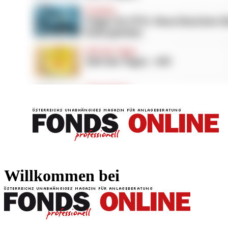
FONDS professionell
FONDS professi
Willkommen bei