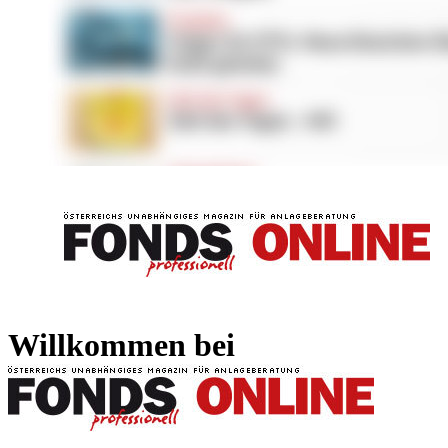
FONDS professionell
FONDS professi
Willkommen bei