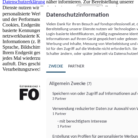
Datenschutzerklärung
näher informieren.
Zur Bereitstellung unserer
Dienste nutzen wir Technologien von
. Zwecke:
Partnern (5)
personalisierte Werbung und Inhalte, Messung von Werbeleistung
Datenschutzinformation
und der Performance von Inhalten sowie Zielgruppenforschung.
Vielen Dank für Ihren Besuch auf fondsprofessionell.at
Cookies, Endgeräte- oder ähnliche Online-Kennungen (z. B. login-
Bereitstellung unserer Dienste nutzen wir Technologien
basierte Kennungen, zufällig generierte Kennungen,
Login-basierte Identifikatoren, zufällig zugewiesene Id
netzwerkbasierte Kennungen) können zusammen mit anderen
Informationen auf Ihrem Gerät gespeichert oder gelese
Informationen (z. B. Browsertyp und Browserinformationen,
Werbung und Inhalte, Messung von Werbeleistung und d
Sprache, Bildschirmgröße, unterstützte Technologien usw.) auf
ist für den Zugriff auf die Website nicht erforderlich. S
Ihrem Endgerät gespeichert oder von dort ausgelesen werden, um es
Schalter ändern, oder später jederzeit via Datenschutzer
jedes Mal wiederzuerkennen, wenn es eine App oder einer Webseite
aufruft. Dies geschieht für einen oder mehrere der hier aufgeführten
ZWECKE
PARTNER
Verarbeitungszwecke.
Allgemein Zwecke
(7)
Speichern von oder Zugriff auf Informationen au
3 Partner
FONDS professionell
Verwendung reduzierter Daten zur Auswahl von
1 Partner
- mit berechtigtem Interesse
1 Partner
Erstellung von Profilen für personalisierte Werbu