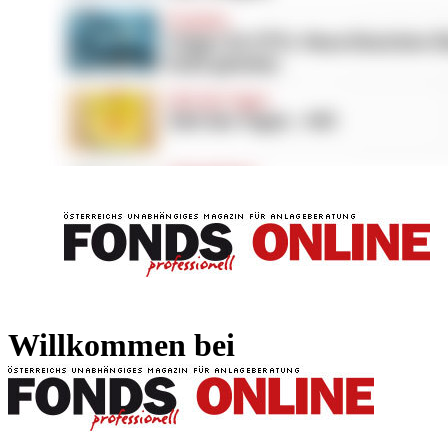
FONDS professionell
FONDS professi
Willkommen bei