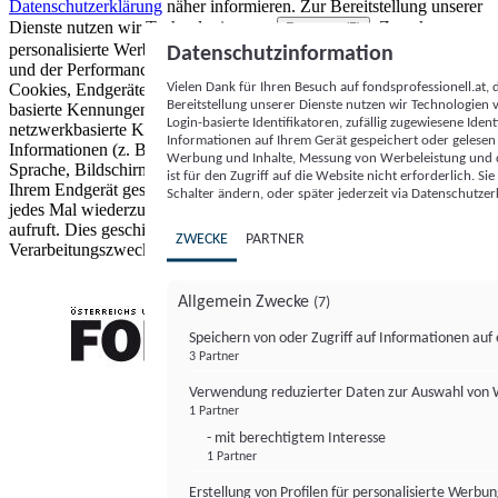
Datenschutzerklärung
näher informieren.
Zur Bereitstellung unserer
Dienste nutzen wir Technologien von
. Zwecke:
Partnern (5)
personalisierte Werbung und Inhalte, Messung von Werbeleistung
Datenschutzinformation
und der Performance von Inhalten sowie Zielgruppenforschung.
Vielen Dank für Ihren Besuch auf fondsprofessionell.at
Cookies, Endgeräte- oder ähnliche Online-Kennungen (z. B. login-
Bereitstellung unserer Dienste nutzen wir Technologien
basierte Kennungen, zufällig generierte Kennungen,
Login-basierte Identifikatoren, zufällig zugewiesene Id
netzwerkbasierte Kennungen) können zusammen mit anderen
Informationen auf Ihrem Gerät gespeichert oder gelese
Informationen (z. B. Browsertyp und Browserinformationen,
Werbung und Inhalte, Messung von Werbeleistung und d
Sprache, Bildschirmgröße, unterstützte Technologien usw.) auf
ist für den Zugriff auf die Website nicht erforderlich. S
Ihrem Endgerät gespeichert oder von dort ausgelesen werden, um es
Schalter ändern, oder später jederzeit via Datenschutzer
jedes Mal wiederzuerkennen, wenn es eine App oder einer Webseite
aufruft. Dies geschieht für einen oder mehrere der hier aufgeführten
ZWECKE
PARTNER
Verarbeitungszwecke.
Allgemein Zwecke
(7)
Speichern von oder Zugriff auf Informationen au
3 Partner
FONDS professionell
Verwendung reduzierter Daten zur Auswahl von
1 Partner
- mit berechtigtem Interesse
1 Partner
Erstellung von Profilen für personalisierte Werbu