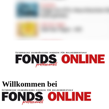
FONDS professionell
FONDS professi
Willkommen bei