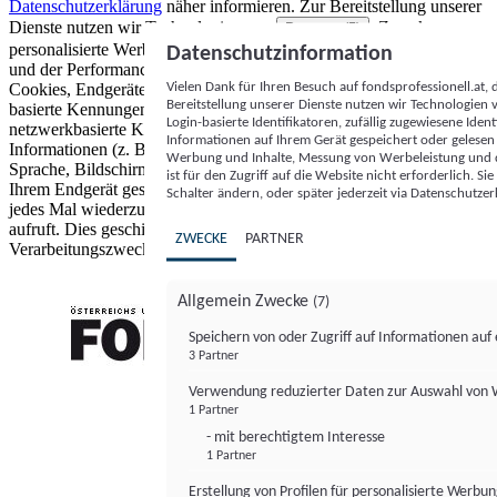
Datenschutzerklärung
näher informieren.
Zur Bereitstellung unserer
Dienste nutzen wir Technologien von
. Zwecke:
Partnern (5)
personalisierte Werbung und Inhalte, Messung von Werbeleistung
Datenschutzinformation
und der Performance von Inhalten sowie Zielgruppenforschung.
Vielen Dank für Ihren Besuch auf fondsprofessionell.at
Cookies, Endgeräte- oder ähnliche Online-Kennungen (z. B. login-
Bereitstellung unserer Dienste nutzen wir Technologien
basierte Kennungen, zufällig generierte Kennungen,
Login-basierte Identifikatoren, zufällig zugewiesene Id
netzwerkbasierte Kennungen) können zusammen mit anderen
Informationen auf Ihrem Gerät gespeichert oder gelese
Informationen (z. B. Browsertyp und Browserinformationen,
Werbung und Inhalte, Messung von Werbeleistung und d
Sprache, Bildschirmgröße, unterstützte Technologien usw.) auf
ist für den Zugriff auf die Website nicht erforderlich. S
Ihrem Endgerät gespeichert oder von dort ausgelesen werden, um es
Schalter ändern, oder später jederzeit via Datenschutzer
jedes Mal wiederzuerkennen, wenn es eine App oder einer Webseite
aufruft. Dies geschieht für einen oder mehrere der hier aufgeführten
ZWECKE
PARTNER
Verarbeitungszwecke.
Allgemein Zwecke
(7)
Speichern von oder Zugriff auf Informationen au
3 Partner
FONDS professionell
Verwendung reduzierter Daten zur Auswahl von
1 Partner
- mit berechtigtem Interesse
1 Partner
Erstellung von Profilen für personalisierte Werbu