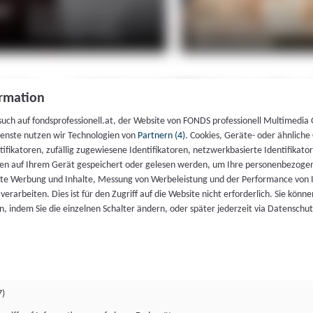
rmation
such auf fondsprofessionell.at, der Website von FONDS professionell Multimedia
ienste nutzen wir Technologien von
Partnern (4)
. Cookies, Geräte- oder ähnliche
entifikatoren, zufällig zugewiesene Identifikatoren, netzwerkbasierte Identifik
en auf Ihrem Gerät gespeichert oder gelesen werden, um Ihre personenbezogen
rte Werbung und Inhalte, Messung von Werbeleistung und der Performance von 
erarbeiten. Dies ist für den Zugriff auf die Website nicht erforderlich. Sie können
, indem Sie die einzelnen Schalter ändern, oder später jederzeit via Datenschu
7)