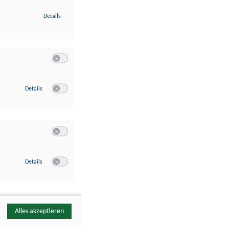
zu Identifikation von Endgeräten anhand automatisch übermittelte
Details
Switch zum Einwilligen bzw. Ablehnen der Kategorie Analyse / 
zu Google Analytics
Details
Switch zum Einwilligen bzw. Ablehnen des Dienstes Google Ana
Switch zum Einwilligen bzw. Ablehnen der Kategorie Sonstige 
zu YouTube
Details
Switch zum Einwilligen bzw. Ablehnen des Dienstes YouTube
Alles akzeptieren