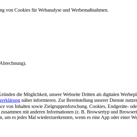
ndung von Cookies für Webanalyse und Werbemaßnahmen.
e Abrechnung).
ünden die Möglichkeit, unsere Webseite Dritten als digitalen Werbeplat
zerklärung
näher informieren.
Zur Bereitstellung unserer Dienste nutz
e von Inhalten sowie Zielgruppenforschung. Cookies, Endgeräte- ode
 zusammen mit anderen Informationen (z. B. Browsertyp und Browserin
n, um es jedes Mal wiederzuerkennen, wenn es eine App oder einer Webs