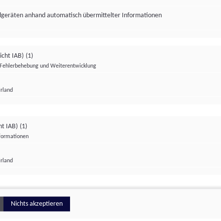
ndgeräten anhand automatisch übermittelter Informationen
icht IAB)
(1)
Fehlerbehebung und Weiterentwicklung
Irland
Impressum
Datenschutzerklärung
Datenschutzeinstellungen
ht IAB)
(1)
nformationen
Irland
ionell
Nichts akzeptieren