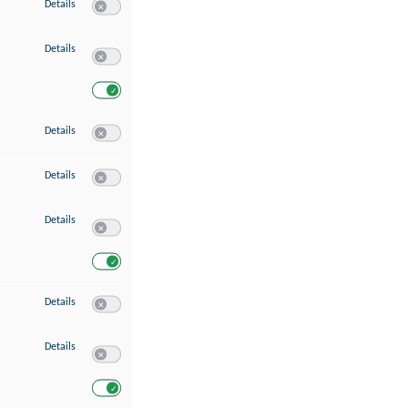
zu Speichern von oder Zugriff auf Informationen auf einem Endgerät
Details
Switch zum Einwilligen bzw. Ablehnen des Dienstes Speichern 
zu Verwendung reduzierter Daten zur Auswahl von Werbeanzeigen
Details
Switch zum Einwilligen bzw. Ablehnen des Dienstes Verwend
Switch zum Einwilligen bzw. Ablehnen des Dienstes Verwendu
zu Erstellung von Profilen für personalisierte Werbung
Details
Switch zum Einwilligen bzw. Ablehnen des Dienstes Erstellung 
zu Verwendung von Profilen zur Auswahl personalisierter Werbung
Details
Switch zum Einwilligen bzw. Ablehnen des Dienstes Verwendun
zu Messung der Werbeleistung
Details
Switch zum Einwilligen bzw. Ablehnen des Dienstes Messung 
Switch zum Einwilligen bzw. Ablehnen des Dienstes Messung d
zu Messung der Performance von Inhalten
Details
Switch zum Einwilligen bzw. Ablehnen des Dienstes Messung 
zu Analyse von Zielgruppen durch Statistiken oder Kombinationen von Dat
Details
Switch zum Einwilligen bzw. Ablehnen des Dienstes Analyse v
Switch zum Einwilligen bzw. Ablehnen des Dienstes Analyse v