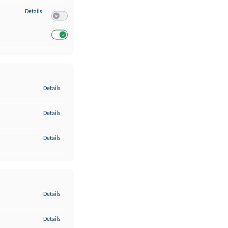
zu Entwicklung und Verbesserung der Angebote
Details
Switch zum Einwilligen bzw. Ablehnen des Dienstes Entwickl
Switch zum Einwilligen bzw. Ablehnen des Dienstes Entwicklu
zu Gewährleistung der Sicherheit, Verhinderung und Aufdeckung v
Details
zu Bereitstellung und Anzeige von Werbung und Inhalten
Details
zu Ihre Entscheidungen zum Datenschutz speichern und übermittel
Details
zu Abgleichung und Kombination von Daten aus unterschiedlichen 
Details
zu Verknüpfung verschiedener Endgeräte
Details