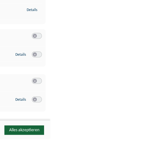
zu Identifikation von Endgeräten anhand automatisch übermittelte
Details
Switch zum Einwilligen bzw. Ablehnen der Kategorie Analyse / 
zu Google Analytics
Details
Switch zum Einwilligen bzw. Ablehnen des Dienstes Google Ana
Switch zum Einwilligen bzw. Ablehnen der Kategorie Sonstige 
zu YouTube
Details
Switch zum Einwilligen bzw. Ablehnen des Dienstes YouTube
Alles akzeptieren