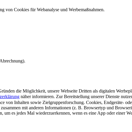
ndung von Cookies für Webanalyse und Werbemaßnahmen.
e Abrechnung).
ünden die Möglichkeit, unsere Webseite Dritten als digitalen Werbeplat
zerklärung
näher informieren.
Zur Bereitstellung unserer Dienste nutz
e von Inhalten sowie Zielgruppenforschung. Cookies, Endgeräte- ode
 zusammen mit anderen Informationen (z. B. Browsertyp und Browserin
n, um es jedes Mal wiederzuerkennen, wenn es eine App oder einer Webs