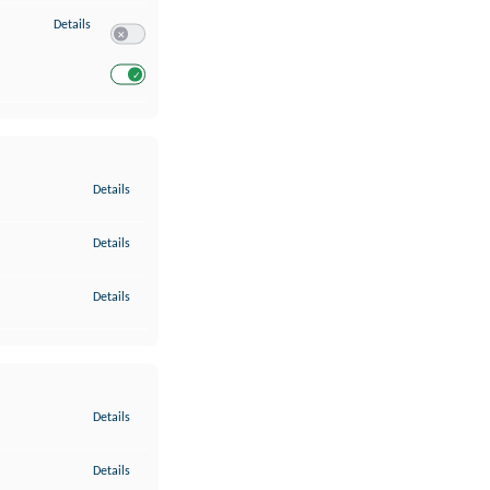
zu Entwicklung und Verbesserung der Angebote
Details
Switch zum Einwilligen bzw. Ablehnen des Dienstes Entwickl
Switch zum Einwilligen bzw. Ablehnen des Dienstes Entwicklu
zu Gewährleistung der Sicherheit, Verhinderung und Aufdeckung v
Details
zu Bereitstellung und Anzeige von Werbung und Inhalten
Details
zu Ihre Entscheidungen zum Datenschutz speichern und übermittel
Details
zu Abgleichung und Kombination von Daten aus unterschiedlichen 
Details
zu Verknüpfung verschiedener Endgeräte
Details