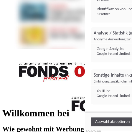
Identifikation von E
3 Partner
Analyse / Statistik
(n
Anonyme Auswertung zur 
Google Analytics
Google Ireland Limited, 
Sonstige Inhalte
(nic
Einbindung zusätzlicher I
FONDS professionell
YouTube
Google Ireland Limited, 
FONDS profess
Willkommen bei
Auswahl akzeptieren
Wie gewohnt mit Werbung lesen