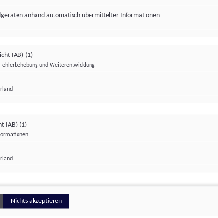
ndgeräten anhand automatisch übermittelter Informationen
icht IAB)
(1)
Fehlerbehebung und Weiterentwicklung
Irland
Impressum
Datenschutzerklärung
Datenschutzeinstellungen
ht IAB)
(1)
nformationen
Irland
ionell
Nichts akzeptieren