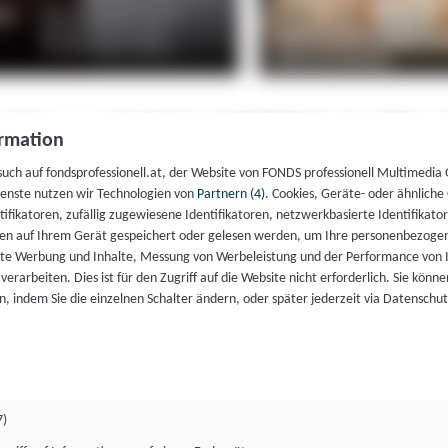
rmation
such auf fondsprofessionell.at, der Website von FONDS professionell Multimedia
ienste nutzen wir Technologien von
Partnern (4)
. Cookies, Geräte- oder ähnliche
entifikatoren, zufällig zugewiesene Identifikatoren, netzwerkbasierte Identifik
en auf Ihrem Gerät gespeichert oder gelesen werden, um Ihre personenbezogen
rte Werbung und Inhalte, Messung von Werbeleistung und der Performance von 
erarbeiten. Dies ist für den Zugriff auf die Website nicht erforderlich. Sie können
, indem Sie die einzelnen Schalter ändern, oder später jederzeit via Datenschu
7)