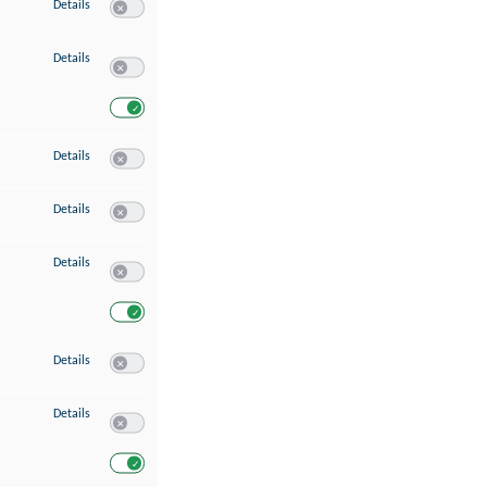
zu Speichern von oder Zugriff auf Informationen auf einem Endgerät
Details
Switch zum Einwilligen bzw. Ablehnen des Dienstes Speichern 
zu Verwendung reduzierter Daten zur Auswahl von Werbeanzeigen
Details
Switch zum Einwilligen bzw. Ablehnen des Dienstes Verwend
Switch zum Einwilligen bzw. Ablehnen des Dienstes Verwendu
zu Erstellung von Profilen für personalisierte Werbung
Details
Switch zum Einwilligen bzw. Ablehnen des Dienstes Erstellung 
zu Verwendung von Profilen zur Auswahl personalisierter Werbung
Details
Switch zum Einwilligen bzw. Ablehnen des Dienstes Verwendun
zu Messung der Werbeleistung
Details
Switch zum Einwilligen bzw. Ablehnen des Dienstes Messung 
Switch zum Einwilligen bzw. Ablehnen des Dienstes Messung d
zu Messung der Performance von Inhalten
Details
Switch zum Einwilligen bzw. Ablehnen des Dienstes Messung 
zu Analyse von Zielgruppen durch Statistiken oder Kombinationen von Dat
Details
Switch zum Einwilligen bzw. Ablehnen des Dienstes Analyse v
Switch zum Einwilligen bzw. Ablehnen des Dienstes Analyse v