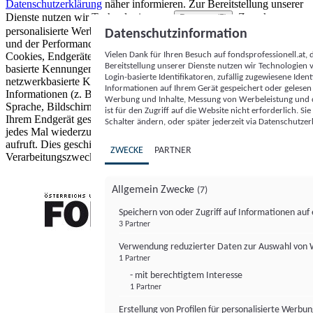
Datenschutzerklärung
näher informieren.
Zur Bereitstellung unserer
Dienste nutzen wir Technologien von
. Zwecke:
Partnern (5)
personalisierte Werbung und Inhalte, Messung von Werbeleistung
Datenschutzinformation
und der Performance von Inhalten sowie Zielgruppenforschung.
Vielen Dank für Ihren Besuch auf fondsprofessionell.at
Cookies, Endgeräte- oder ähnliche Online-Kennungen (z. B. login-
Bereitstellung unserer Dienste nutzen wir Technologien
basierte Kennungen, zufällig generierte Kennungen,
Login-basierte Identifikatoren, zufällig zugewiesene Id
netzwerkbasierte Kennungen) können zusammen mit anderen
Informationen auf Ihrem Gerät gespeichert oder gelese
Informationen (z. B. Browsertyp und Browserinformationen,
Werbung und Inhalte, Messung von Werbeleistung und d
Sprache, Bildschirmgröße, unterstützte Technologien usw.) auf
ist für den Zugriff auf die Website nicht erforderlich. S
Ihrem Endgerät gespeichert oder von dort ausgelesen werden, um es
Schalter ändern, oder später jederzeit via Datenschutzer
jedes Mal wiederzuerkennen, wenn es eine App oder einer Webseite
aufruft. Dies geschieht für einen oder mehrere der hier aufgeführten
ZWECKE
PARTNER
Verarbeitungszwecke.
Allgemein Zwecke
(7)
Speichern von oder Zugriff auf Informationen au
3 Partner
FONDS professionell
Verwendung reduzierter Daten zur Auswahl von
1 Partner
- mit berechtigtem Interesse
1 Partner
Erstellung von Profilen für personalisierte Werbu