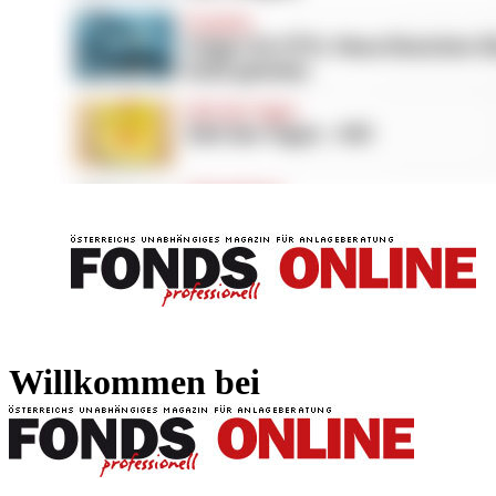
FONDS professionell
FONDS professi
Willkommen bei