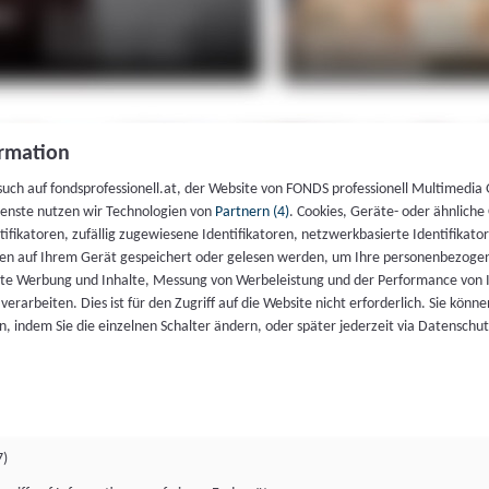
rmation
such auf fondsprofessionell.at, der Website von FONDS professionell Multimedia
ienste nutzen wir Technologien von
Partnern (4)
. Cookies, Geräte- oder ähnliche
entifikatoren, zufällig zugewiesene Identifikatoren, netzwerkbasierte Identifik
en auf Ihrem Gerät gespeichert oder gelesen werden, um Ihre personenbezogen
rte Werbung und Inhalte, Messung von Werbeleistung und der Performance von 
erarbeiten. Dies ist für den Zugriff auf die Website nicht erforderlich. Sie können
, indem Sie die einzelnen Schalter ändern, oder später jederzeit via Datenschu
7)