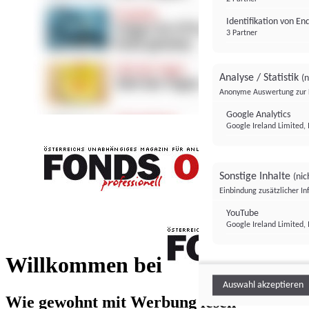
Identifikation von E
3 Partner
Analyse / Statistik
(n
Anonyme Auswertung zur 
Google Analytics
Google Ireland Limited, 
Sonstige Inhalte
(nic
Einbindung zusätzlicher I
FONDS professionell
YouTube
Google Ireland Limited, 
FONDS profess
Willkommen bei
Auswahl akzeptieren
Wie gewohnt mit Werbung lesen