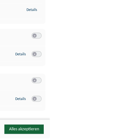
zu Identifikation von Endgeräten anhand automatisch übermittelte
Details
Switch zum Einwilligen bzw. Ablehnen der Kategorie Analyse / 
zu Google Analytics
Details
Switch zum Einwilligen bzw. Ablehnen des Dienstes Google Ana
Switch zum Einwilligen bzw. Ablehnen der Kategorie Sonstige 
zu YouTube
Details
Switch zum Einwilligen bzw. Ablehnen des Dienstes YouTube
Alles akzeptieren