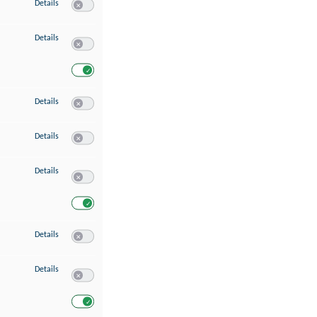
zu Speichern von oder Zugriff auf Informationen auf einem Endgerät
Details
Switch zum Einwilligen bzw. Ablehnen des Dienstes Speichern 
zu Verwendung reduzierter Daten zur Auswahl von Werbeanzeigen
Details
Switch zum Einwilligen bzw. Ablehnen des Dienstes Verwend
Switch zum Einwilligen bzw. Ablehnen des Dienstes Verwendu
zu Erstellung von Profilen für personalisierte Werbung
Details
Switch zum Einwilligen bzw. Ablehnen des Dienstes Erstellung 
zu Verwendung von Profilen zur Auswahl personalisierter Werbung
Details
Switch zum Einwilligen bzw. Ablehnen des Dienstes Verwendun
zu Messung der Werbeleistung
Details
Switch zum Einwilligen bzw. Ablehnen des Dienstes Messung 
Switch zum Einwilligen bzw. Ablehnen des Dienstes Messung d
zu Messung der Performance von Inhalten
Details
Switch zum Einwilligen bzw. Ablehnen des Dienstes Messung 
zu Analyse von Zielgruppen durch Statistiken oder Kombinationen von Dat
Details
Switch zum Einwilligen bzw. Ablehnen des Dienstes Analyse v
Switch zum Einwilligen bzw. Ablehnen des Dienstes Analyse v