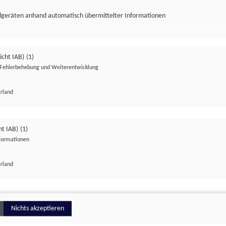
ndgeräten anhand automatisch übermittelter Informationen
icht IAB)
(1)
Fehlerbehebung und Weiterentwicklung
Irland
Impressum
Datenschutzerklärung
Datenschutzeinstellungen
ht IAB)
(1)
nformationen
Irland
ionell
Nichts akzeptieren