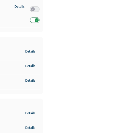
zu Entwicklung und Verbesserung der Angebote
Details
Switch zum Einwilligen bzw. Ablehnen des Dienstes Entwickl
Switch zum Einwilligen bzw. Ablehnen des Dienstes Entwicklu
zu Gewährleistung der Sicherheit, Verhinderung und Aufdeckung v
Details
zu Bereitstellung und Anzeige von Werbung und Inhalten
Details
zu Ihre Entscheidungen zum Datenschutz speichern und übermittel
Details
zu Abgleichung und Kombination von Daten aus unterschiedlichen 
Details
zu Verknüpfung verschiedener Endgeräte
Details