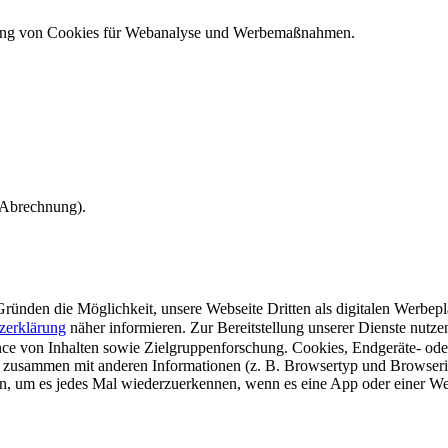
ndung von Cookies für Webanalyse und Werbemaßnahmen.
e Abrechnung).
ünden die Möglichkeit, unsere Webseite Dritten als digitalen Werbeplat
zerklärung
näher informieren.
Zur Bereitstellung unserer Dienste nutz
e von Inhalten sowie Zielgruppenforschung. Cookies, Endgeräte- ode
 zusammen mit anderen Informationen (z. B. Browsertyp und Browserin
n, um es jedes Mal wiederzuerkennen, wenn es eine App oder einer Webs