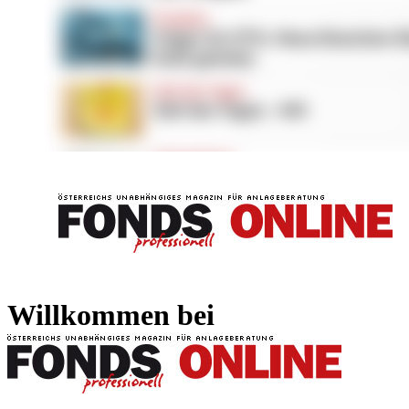
FONDS professionell
FONDS professi
Willkommen bei