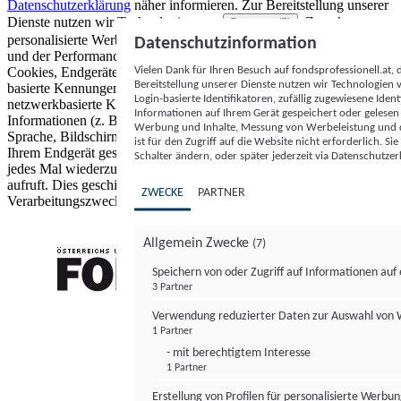
Datenschutzerklärung
näher informieren.
Zur Bereitstellung unserer
Dienste nutzen wir Technologien von
. Zwecke:
Partnern (5)
personalisierte Werbung und Inhalte, Messung von Werbeleistung
Datenschutzinformation
und der Performance von Inhalten sowie Zielgruppenforschung.
Vielen Dank für Ihren Besuch auf fondsprofessionell.at
Cookies, Endgeräte- oder ähnliche Online-Kennungen (z. B. login-
Bereitstellung unserer Dienste nutzen wir Technologien
basierte Kennungen, zufällig generierte Kennungen,
Login-basierte Identifikatoren, zufällig zugewiesene Id
netzwerkbasierte Kennungen) können zusammen mit anderen
Informationen auf Ihrem Gerät gespeichert oder gelese
Informationen (z. B. Browsertyp und Browserinformationen,
Werbung und Inhalte, Messung von Werbeleistung und d
Sprache, Bildschirmgröße, unterstützte Technologien usw.) auf
ist für den Zugriff auf die Website nicht erforderlich. S
Ihrem Endgerät gespeichert oder von dort ausgelesen werden, um es
Schalter ändern, oder später jederzeit via Datenschutzer
jedes Mal wiederzuerkennen, wenn es eine App oder einer Webseite
aufruft. Dies geschieht für einen oder mehrere der hier aufgeführten
ZWECKE
PARTNER
Verarbeitungszwecke.
Allgemein Zwecke
(7)
Speichern von oder Zugriff auf Informationen au
3 Partner
FONDS professionell
Verwendung reduzierter Daten zur Auswahl von
1 Partner
- mit berechtigtem Interesse
1 Partner
Erstellung von Profilen für personalisierte Werbu