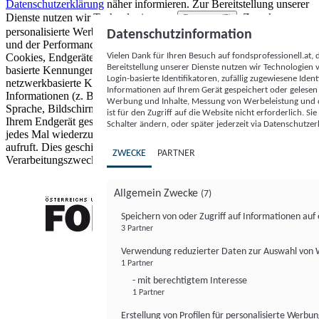
Datenschutzerklärung
näher informieren.
Zur Bereitstellung unserer
Dienste nutzen wir Technologien von
. Zwecke:
Partnern (5)
personalisierte Werbung und Inhalte, Messung von Werbeleistung
Datenschutzinformation
und der Performance von Inhalten sowie Zielgruppenforschung.
Vielen Dank für Ihren Besuch auf fondsprofessionell.at
Cookies, Endgeräte- oder ähnliche Online-Kennungen (z. B. login-
Bereitstellung unserer Dienste nutzen wir Technologien
basierte Kennungen, zufällig generierte Kennungen,
Login-basierte Identifikatoren, zufällig zugewiesene Id
netzwerkbasierte Kennungen) können zusammen mit anderen
Informationen auf Ihrem Gerät gespeichert oder gelese
Informationen (z. B. Browsertyp und Browserinformationen,
Werbung und Inhalte, Messung von Werbeleistung und d
Sprache, Bildschirmgröße, unterstützte Technologien usw.) auf
ist für den Zugriff auf die Website nicht erforderlich. S
Ihrem Endgerät gespeichert oder von dort ausgelesen werden, um es
Schalter ändern, oder später jederzeit via Datenschutzer
jedes Mal wiederzuerkennen, wenn es eine App oder einer Webseite
aufruft. Dies geschieht für einen oder mehrere der hier aufgeführten
ZWECKE
PARTNER
Verarbeitungszwecke.
Allgemein Zwecke
(7)
Speichern von oder Zugriff auf Informationen au
3 Partner
FONDS professionell
Verwendung reduzierter Daten zur Auswahl von
1 Partner
- mit berechtigtem Interesse
1 Partner
Erstellung von Profilen für personalisierte Werbu