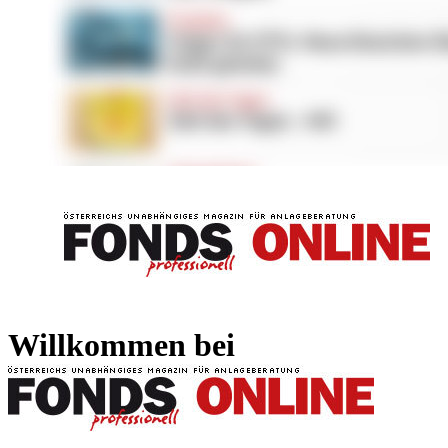
FONDS professionell
FONDS professi
Willkommen bei