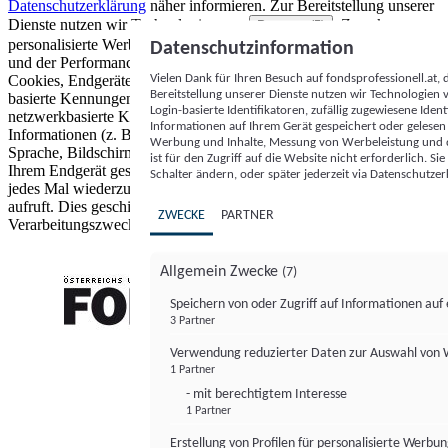
Datenschutzerklärung
näher informieren.
Zur Bereitstellung unserer
Dienste nutzen wir Technologien von
. Zwecke:
Partnern (5)
personalisierte Werbung und Inhalte, Messung von Werbeleistung
Datenschutzinformation
und der Performance von Inhalten sowie Zielgruppenforschung.
Vielen Dank für Ihren Besuch auf fondsprofessionell.at
Cookies, Endgeräte- oder ähnliche Online-Kennungen (z. B. login-
Bereitstellung unserer Dienste nutzen wir Technologien
basierte Kennungen, zufällig generierte Kennungen,
Login-basierte Identifikatoren, zufällig zugewiesene Id
netzwerkbasierte Kennungen) können zusammen mit anderen
Informationen auf Ihrem Gerät gespeichert oder gelese
Informationen (z. B. Browsertyp und Browserinformationen,
Werbung und Inhalte, Messung von Werbeleistung und d
Sprache, Bildschirmgröße, unterstützte Technologien usw.) auf
ist für den Zugriff auf die Website nicht erforderlich. S
Ihrem Endgerät gespeichert oder von dort ausgelesen werden, um es
Schalter ändern, oder später jederzeit via Datenschutzer
jedes Mal wiederzuerkennen, wenn es eine App oder einer Webseite
aufruft. Dies geschieht für einen oder mehrere der hier aufgeführten
ZWECKE
PARTNER
Verarbeitungszwecke.
Allgemein Zwecke
(7)
Speichern von oder Zugriff auf Informationen au
3 Partner
FONDS professionell
Verwendung reduzierter Daten zur Auswahl von
1 Partner
- mit berechtigtem Interesse
1 Partner
Erstellung von Profilen für personalisierte Werbu