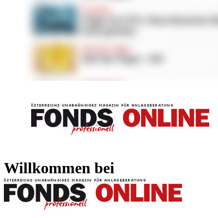
FONDS professionell
FONDS professi
Willkommen bei