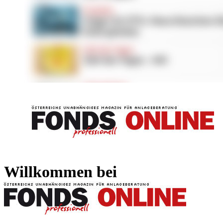
FONDS professionell
FONDS professi
Willkommen bei