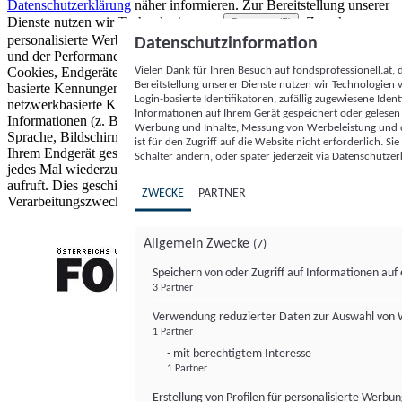
Datenschutzerklärung
näher informieren.
Zur Bereitstellung unserer
Dienste nutzen wir Technologien von
. Zwecke:
Partnern (5)
personalisierte Werbung und Inhalte, Messung von Werbeleistung
Datenschutzinformation
und der Performance von Inhalten sowie Zielgruppenforschung.
Vielen Dank für Ihren Besuch auf fondsprofessionell.at
Cookies, Endgeräte- oder ähnliche Online-Kennungen (z. B. login-
Bereitstellung unserer Dienste nutzen wir Technologien
basierte Kennungen, zufällig generierte Kennungen,
Login-basierte Identifikatoren, zufällig zugewiesene Id
netzwerkbasierte Kennungen) können zusammen mit anderen
Informationen auf Ihrem Gerät gespeichert oder gelese
Informationen (z. B. Browsertyp und Browserinformationen,
Werbung und Inhalte, Messung von Werbeleistung und d
Sprache, Bildschirmgröße, unterstützte Technologien usw.) auf
ist für den Zugriff auf die Website nicht erforderlich. S
Ihrem Endgerät gespeichert oder von dort ausgelesen werden, um es
Schalter ändern, oder später jederzeit via Datenschutzer
jedes Mal wiederzuerkennen, wenn es eine App oder einer Webseite
aufruft. Dies geschieht für einen oder mehrere der hier aufgeführten
ZWECKE
PARTNER
Verarbeitungszwecke.
Allgemein Zwecke
(7)
Speichern von oder Zugriff auf Informationen au
3 Partner
FONDS professionell
Verwendung reduzierter Daten zur Auswahl von
1 Partner
- mit berechtigtem Interesse
1 Partner
Erstellung von Profilen für personalisierte Werbu