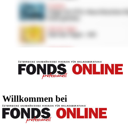
FONDS professionell
FONDS professi
Willkommen bei