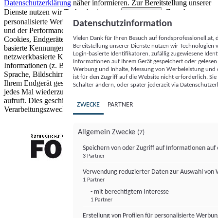
Datenschutzerklärung
näher informieren.
Zur Bereitstellung unserer
Dienste nutzen wir Technologien von
. Zwecke:
Partnern (5)
personalisierte Werbung und Inhalte, Messung von Werbeleistung
Datenschutzinformation
und der Performance von Inhalten sowie Zielgruppenforschung.
Vielen Dank für Ihren Besuch auf fondsprofessionell.at
Cookies, Endgeräte- oder ähnliche Online-Kennungen (z. B. login-
Bereitstellung unserer Dienste nutzen wir Technologien
basierte Kennungen, zufällig generierte Kennungen,
Login-basierte Identifikatoren, zufällig zugewiesene Id
netzwerkbasierte Kennungen) können zusammen mit anderen
Informationen auf Ihrem Gerät gespeichert oder gelese
Informationen (z. B. Browsertyp und Browserinformationen,
Werbung und Inhalte, Messung von Werbeleistung und d
Sprache, Bildschirmgröße, unterstützte Technologien usw.) auf
ist für den Zugriff auf die Website nicht erforderlich. S
Ihrem Endgerät gespeichert oder von dort ausgelesen werden, um es
Schalter ändern, oder später jederzeit via Datenschutzer
jedes Mal wiederzuerkennen, wenn es eine App oder einer Webseite
aufruft. Dies geschieht für einen oder mehrere der hier aufgeführten
ZWECKE
PARTNER
Verarbeitungszwecke.
Allgemein Zwecke
(7)
Speichern von oder Zugriff auf Informationen au
3 Partner
FONDS professionell
Verwendung reduzierter Daten zur Auswahl von
1 Partner
- mit berechtigtem Interesse
1 Partner
Erstellung von Profilen für personalisierte Werbu