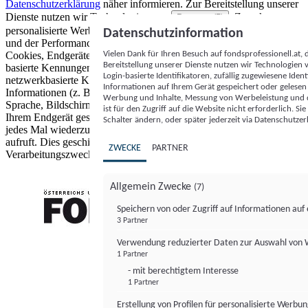
Datenschutzerklärung
näher informieren.
Zur Bereitstellung unserer
Dienste nutzen wir Technologien von
. Zwecke:
Partnern (5)
personalisierte Werbung und Inhalte, Messung von Werbeleistung
Datenschutzinformation
und der Performance von Inhalten sowie Zielgruppenforschung.
Vielen Dank für Ihren Besuch auf fondsprofessionell.at
Cookies, Endgeräte- oder ähnliche Online-Kennungen (z. B. login-
Bereitstellung unserer Dienste nutzen wir Technologien
basierte Kennungen, zufällig generierte Kennungen,
Login-basierte Identifikatoren, zufällig zugewiesene Id
netzwerkbasierte Kennungen) können zusammen mit anderen
Informationen auf Ihrem Gerät gespeichert oder gelese
Informationen (z. B. Browsertyp und Browserinformationen,
Werbung und Inhalte, Messung von Werbeleistung und d
Sprache, Bildschirmgröße, unterstützte Technologien usw.) auf
ist für den Zugriff auf die Website nicht erforderlich. S
Ihrem Endgerät gespeichert oder von dort ausgelesen werden, um es
Schalter ändern, oder später jederzeit via Datenschutzer
jedes Mal wiederzuerkennen, wenn es eine App oder einer Webseite
aufruft. Dies geschieht für einen oder mehrere der hier aufgeführten
ZWECKE
PARTNER
Verarbeitungszwecke.
Allgemein Zwecke
(7)
Speichern von oder Zugriff auf Informationen au
3 Partner
FONDS professionell
Verwendung reduzierter Daten zur Auswahl von
1 Partner
- mit berechtigtem Interesse
1 Partner
Erstellung von Profilen für personalisierte Werbu