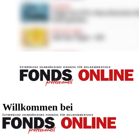
FONDS professionell
FONDS professi
Willkommen bei