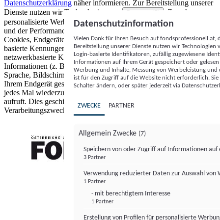
Datenschutzerklärung
näher informieren.
Zur Bereitstellung unserer
Dienste nutzen wir Technologien von
. Zwecke:
Partnern (5)
personalisierte Werbung und Inhalte, Messung von Werbeleistung
Datenschutzinformation
und der Performance von Inhalten sowie Zielgruppenforschung.
Vielen Dank für Ihren Besuch auf fondsprofessionell.at
Cookies, Endgeräte- oder ähnliche Online-Kennungen (z. B. login-
Bereitstellung unserer Dienste nutzen wir Technologien
basierte Kennungen, zufällig generierte Kennungen,
Login-basierte Identifikatoren, zufällig zugewiesene Id
netzwerkbasierte Kennungen) können zusammen mit anderen
Informationen auf Ihrem Gerät gespeichert oder gelese
Informationen (z. B. Browsertyp und Browserinformationen,
Werbung und Inhalte, Messung von Werbeleistung und d
Sprache, Bildschirmgröße, unterstützte Technologien usw.) auf
ist für den Zugriff auf die Website nicht erforderlich. S
Ihrem Endgerät gespeichert oder von dort ausgelesen werden, um es
Schalter ändern, oder später jederzeit via Datenschutzer
jedes Mal wiederzuerkennen, wenn es eine App oder einer Webseite
aufruft. Dies geschieht für einen oder mehrere der hier aufgeführten
ZWECKE
PARTNER
Verarbeitungszwecke.
Allgemein Zwecke
(7)
Speichern von oder Zugriff auf Informationen au
3 Partner
FONDS professionell
Verwendung reduzierter Daten zur Auswahl von
1 Partner
- mit berechtigtem Interesse
1 Partner
Erstellung von Profilen für personalisierte Werbu