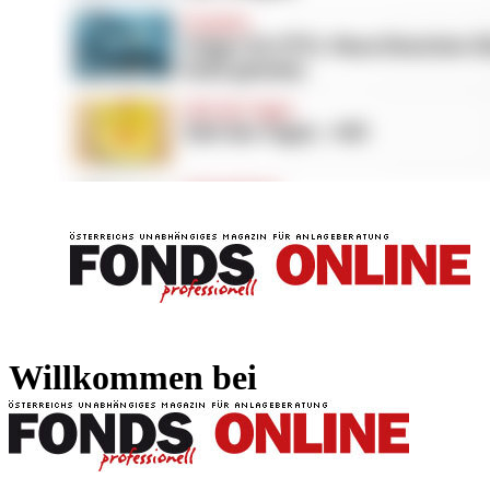
FONDS professionell
FONDS professi
Willkommen bei