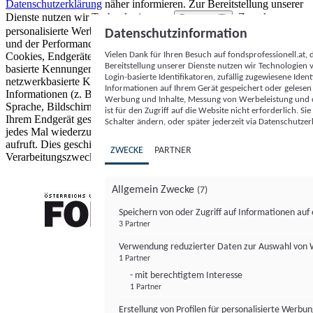
Datenschutzerklärung
näher informieren.
Zur Bereitstellung unserer
Dienste nutzen wir Technologien von
. Zwecke:
Partnern (5)
personalisierte Werbung und Inhalte, Messung von Werbeleistung
Datenschutzinformation
und der Performance von Inhalten sowie Zielgruppenforschung.
Vielen Dank für Ihren Besuch auf fondsprofessionell.at
Cookies, Endgeräte- oder ähnliche Online-Kennungen (z. B. login-
Bereitstellung unserer Dienste nutzen wir Technologien
basierte Kennungen, zufällig generierte Kennungen,
Login-basierte Identifikatoren, zufällig zugewiesene Id
netzwerkbasierte Kennungen) können zusammen mit anderen
Informationen auf Ihrem Gerät gespeichert oder gelese
Informationen (z. B. Browsertyp und Browserinformationen,
Werbung und Inhalte, Messung von Werbeleistung und d
Sprache, Bildschirmgröße, unterstützte Technologien usw.) auf
ist für den Zugriff auf die Website nicht erforderlich. S
Ihrem Endgerät gespeichert oder von dort ausgelesen werden, um es
Schalter ändern, oder später jederzeit via Datenschutzer
jedes Mal wiederzuerkennen, wenn es eine App oder einer Webseite
aufruft. Dies geschieht für einen oder mehrere der hier aufgeführten
ZWECKE
PARTNER
Verarbeitungszwecke.
Allgemein Zwecke
(7)
Speichern von oder Zugriff auf Informationen au
3 Partner
FONDS professionell
Verwendung reduzierter Daten zur Auswahl von
1 Partner
- mit berechtigtem Interesse
1 Partner
Erstellung von Profilen für personalisierte Werbu