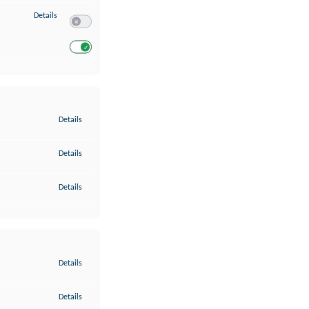
zu Entwicklung und Verbesserung der Angebote
Details
Switch zum Einwilligen bzw. Ablehnen des Dienstes Entwickl
Switch zum Einwilligen bzw. Ablehnen des Dienstes Entwicklu
zu Gewährleistung der Sicherheit, Verhinderung und Aufdeckung v
Details
zu Bereitstellung und Anzeige von Werbung und Inhalten
Details
zu Ihre Entscheidungen zum Datenschutz speichern und übermittel
Details
zu Abgleichung und Kombination von Daten aus unterschiedlichen 
Details
zu Verknüpfung verschiedener Endgeräte
Details