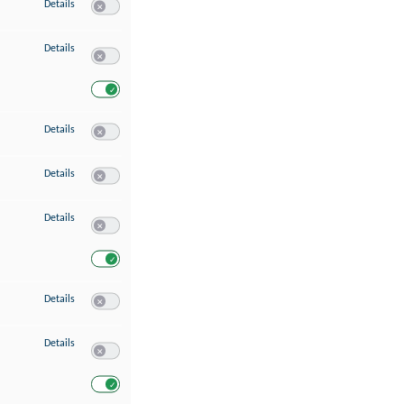
zu Speichern von oder Zugriff auf Informationen auf einem Endgerät
Details
Switch zum Einwilligen bzw. Ablehnen des Dienstes Speichern 
zu Verwendung reduzierter Daten zur Auswahl von Werbeanzeigen
Details
Switch zum Einwilligen bzw. Ablehnen des Dienstes Verwend
Switch zum Einwilligen bzw. Ablehnen des Dienstes Verwendu
zu Erstellung von Profilen für personalisierte Werbung
Details
Switch zum Einwilligen bzw. Ablehnen des Dienstes Erstellung 
zu Verwendung von Profilen zur Auswahl personalisierter Werbung
Details
Switch zum Einwilligen bzw. Ablehnen des Dienstes Verwendun
zu Messung der Werbeleistung
Details
Switch zum Einwilligen bzw. Ablehnen des Dienstes Messung 
Switch zum Einwilligen bzw. Ablehnen des Dienstes Messung d
zu Messung der Performance von Inhalten
Details
Switch zum Einwilligen bzw. Ablehnen des Dienstes Messung 
zu Analyse von Zielgruppen durch Statistiken oder Kombinationen von Dat
Details
Switch zum Einwilligen bzw. Ablehnen des Dienstes Analyse v
Switch zum Einwilligen bzw. Ablehnen des Dienstes Analyse v