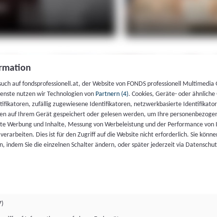
rmation
such auf fondsprofessionell.at, der Website von FONDS professionell Multimedia
ienste nutzen wir Technologien von
Partnern (4)
. Cookies, Geräte- oder ähnliche
entifikatoren, zufällig zugewiesene Identifikatoren, netzwerkbasierte Identifik
en auf Ihrem Gerät gespeichert oder gelesen werden, um Ihre personenbezogen
rte Werbung und Inhalte, Messung von Werbeleistung und der Performance von 
erarbeiten. Dies ist für den Zugriff auf die Website nicht erforderlich. Sie können
, indem Sie die einzelnen Schalter ändern, oder später jederzeit via Datenschu
7)