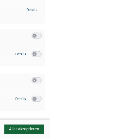
zu Identifikation von Endgeräten anhand automatisch übermittelte
Details
Switch zum Einwilligen bzw. Ablehnen der Kategorie Analyse / 
zu Google Analytics
Details
Switch zum Einwilligen bzw. Ablehnen des Dienstes Google Ana
Switch zum Einwilligen bzw. Ablehnen der Kategorie Sonstige 
zu YouTube
Details
Switch zum Einwilligen bzw. Ablehnen des Dienstes YouTube
Alles akzeptieren