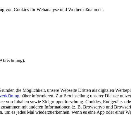
ndung von Cookies für Webanalyse und Werbemaßnahmen.
e Abrechnung).
ünden die Möglichkeit, unsere Webseite Dritten als digitalen Werbeplat
zerklärung
näher informieren.
Zur Bereitstellung unserer Dienste nutz
e von Inhalten sowie Zielgruppenforschung. Cookies, Endgeräte- ode
 zusammen mit anderen Informationen (z. B. Browsertyp und Browserin
n, um es jedes Mal wiederzuerkennen, wenn es eine App oder einer Webs