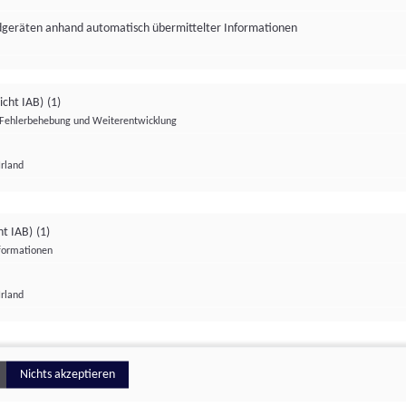
ndgeräten anhand automatisch übermittelter Informationen
icht IAB)
(1)
Fehlerbehebung und Weiterentwicklung
Irland
Impressum
Datenschutzerklärung
Datenschutzeinstellungen
ht IAB)
(1)
nformationen
Irland
ionell
Nichts akzeptieren