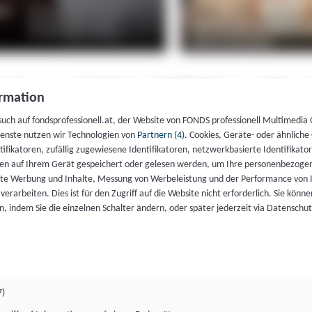
rmation
such auf fondsprofessionell.at, der Website von FONDS professionell Multimedia
ienste nutzen wir Technologien von
Partnern (4)
. Cookies, Geräte- oder ähnliche
entifikatoren, zufällig zugewiesene Identifikatoren, netzwerkbasierte Identifik
en auf Ihrem Gerät gespeichert oder gelesen werden, um Ihre personenbezogen
rte Werbung und Inhalte, Messung von Werbeleistung und der Performance von 
erarbeiten. Dies ist für den Zugriff auf die Website nicht erforderlich. Sie können
, indem Sie die einzelnen Schalter ändern, oder später jederzeit via Datenschu
7)