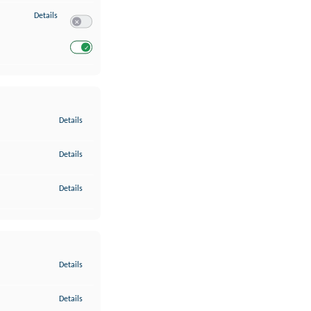
zu Entwicklung und Verbesserung der Angebote
Details
Switch zum Einwilligen bzw. Ablehnen des Dienstes Entwickl
Switch zum Einwilligen bzw. Ablehnen des Dienstes Entwicklu
zu Gewährleistung der Sicherheit, Verhinderung und Aufdeckung v
Details
zu Bereitstellung und Anzeige von Werbung und Inhalten
Details
zu Ihre Entscheidungen zum Datenschutz speichern und übermittel
Details
zu Abgleichung und Kombination von Daten aus unterschiedlichen 
Details
zu Verknüpfung verschiedener Endgeräte
Details