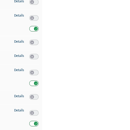
zu Speichern von oder Zugriff auf Informationen auf einem Endgerät
Details
Switch zum Einwilligen bzw. Ablehnen des Dienstes Speichern 
zu Verwendung reduzierter Daten zur Auswahl von Werbeanzeigen
Details
Switch zum Einwilligen bzw. Ablehnen des Dienstes Verwend
Switch zum Einwilligen bzw. Ablehnen des Dienstes Verwendu
zu Erstellung von Profilen für personalisierte Werbung
Details
Switch zum Einwilligen bzw. Ablehnen des Dienstes Erstellung 
zu Verwendung von Profilen zur Auswahl personalisierter Werbung
Details
Switch zum Einwilligen bzw. Ablehnen des Dienstes Verwendun
zu Messung der Werbeleistung
Details
Switch zum Einwilligen bzw. Ablehnen des Dienstes Messung 
Switch zum Einwilligen bzw. Ablehnen des Dienstes Messung d
zu Messung der Performance von Inhalten
Details
Switch zum Einwilligen bzw. Ablehnen des Dienstes Messung 
zu Analyse von Zielgruppen durch Statistiken oder Kombinationen von Dat
Details
Switch zum Einwilligen bzw. Ablehnen des Dienstes Analyse v
Switch zum Einwilligen bzw. Ablehnen des Dienstes Analyse v