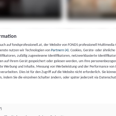
rmation
such auf fondsprofessionell.at, der Website von FONDS professionell Multimedia
ienste nutzen wir Technologien von
Partnern (4)
. Cookies, Geräte- oder ähnliche
entifikatoren, zufällig zugewiesene Identifikatoren, netzwerkbasierte Identifik
en auf Ihrem Gerät gespeichert oder gelesen werden, um Ihre personenbezogen
rte Werbung und Inhalte, Messung von Werbeleistung und der Performance von 
erarbeiten. Dies ist für den Zugriff auf die Website nicht erforderlich. Sie können
, indem Sie die einzelnen Schalter ändern, oder später jederzeit via Datenschu
7)