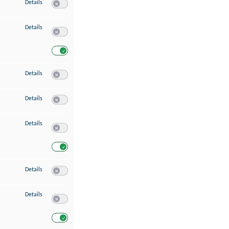
zu Speichern von oder Zugriff auf Informationen auf einem Endgerät
Details
Switch zum Einwilligen bzw. Ablehnen des Dienstes Speichern 
zu Verwendung reduzierter Daten zur Auswahl von Werbeanzeigen
Details
Switch zum Einwilligen bzw. Ablehnen des Dienstes Verwend
Switch zum Einwilligen bzw. Ablehnen des Dienstes Verwendu
zu Erstellung von Profilen für personalisierte Werbung
Details
Switch zum Einwilligen bzw. Ablehnen des Dienstes Erstellung 
zu Verwendung von Profilen zur Auswahl personalisierter Werbung
Details
Switch zum Einwilligen bzw. Ablehnen des Dienstes Verwendun
zu Messung der Werbeleistung
Details
Switch zum Einwilligen bzw. Ablehnen des Dienstes Messung 
Switch zum Einwilligen bzw. Ablehnen des Dienstes Messung d
zu Messung der Performance von Inhalten
Details
Switch zum Einwilligen bzw. Ablehnen des Dienstes Messung 
zu Analyse von Zielgruppen durch Statistiken oder Kombinationen von Dat
Details
Switch zum Einwilligen bzw. Ablehnen des Dienstes Analyse v
Switch zum Einwilligen bzw. Ablehnen des Dienstes Analyse v