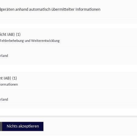
ndgeräten anhand automatisch übermittelter Informationen
icht IAB)
(1)
Fehlerbehebung und Weiterentwicklung
Irland
Impressum
Datenschutzerklärung
Datenschutzeinstellungen
ht IAB)
(1)
nformationen
Irland
ionell
Nichts akzeptieren