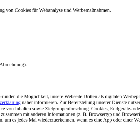
ndung von Cookies für Webanalyse und Werbemaßnahmen.
e Abrechnung).
ünden die Möglichkeit, unsere Webseite Dritten als digitalen Werbeplat
zerklärung
näher informieren.
Zur Bereitstellung unserer Dienste nutz
e von Inhalten sowie Zielgruppenforschung. Cookies, Endgeräte- ode
 zusammen mit anderen Informationen (z. B. Browsertyp und Browserin
n, um es jedes Mal wiederzuerkennen, wenn es eine App oder einer Webs