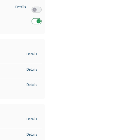
zu Entwicklung und Verbesserung der Angebote
Details
Switch zum Einwilligen bzw. Ablehnen des Dienstes Entwickl
Switch zum Einwilligen bzw. Ablehnen des Dienstes Entwicklu
zu Gewährleistung der Sicherheit, Verhinderung und Aufdeckung v
Details
zu Bereitstellung und Anzeige von Werbung und Inhalten
Details
zu Ihre Entscheidungen zum Datenschutz speichern und übermittel
Details
zu Abgleichung und Kombination von Daten aus unterschiedlichen 
Details
zu Verknüpfung verschiedener Endgeräte
Details