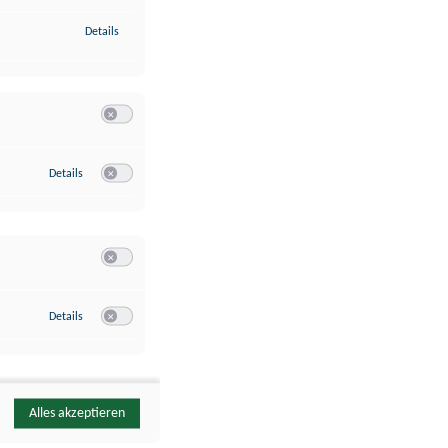
zu Identifikation von Endgeräten anhand automatisch übermittelte
Details
Switch zum Einwilligen bzw. Ablehnen der Kategorie Analyse / 
zu Google Analytics
Details
Switch zum Einwilligen bzw. Ablehnen des Dienstes Google Ana
Switch zum Einwilligen bzw. Ablehnen der Kategorie Sonstige 
zu YouTube
Details
Switch zum Einwilligen bzw. Ablehnen des Dienstes YouTube
Alles akzeptieren