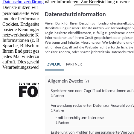
Datenschutzerklärung
näher informieren.
Zur Bereitstellung unserer
Dienste nutzen wir Technologien von
. Zwecke:
Partnern (5)
personalisierte Werbung und Inhalte, Messung von Werbeleistung
Datenschutzinformation
und der Performance von Inhalten sowie Zielgruppenforschung.
Vielen Dank für Ihren Besuch auf fondsprofessionell.at
Cookies, Endgeräte- oder ähnliche Online-Kennungen (z. B. login-
Bereitstellung unserer Dienste nutzen wir Technologien
basierte Kennungen, zufällig generierte Kennungen,
Login-basierte Identifikatoren, zufällig zugewiesene Id
netzwerkbasierte Kennungen) können zusammen mit anderen
Informationen auf Ihrem Gerät gespeichert oder gelese
Informationen (z. B. Browsertyp und Browserinformationen,
Werbung und Inhalte, Messung von Werbeleistung und d
Sprache, Bildschirmgröße, unterstützte Technologien usw.) auf
ist für den Zugriff auf die Website nicht erforderlich. S
Ihrem Endgerät gespeichert oder von dort ausgelesen werden, um es
Schalter ändern, oder später jederzeit via Datenschutzer
jedes Mal wiederzuerkennen, wenn es eine App oder einer Webseite
aufruft. Dies geschieht für einen oder mehrere der hier aufgeführten
ZWECKE
PARTNER
Verarbeitungszwecke.
Allgemein Zwecke
(7)
Speichern von oder Zugriff auf Informationen au
3 Partner
FONDS professionell
Verwendung reduzierter Daten zur Auswahl von
1 Partner
- mit berechtigtem Interesse
1 Partner
Erstellung von Profilen für personalisierte Werbu