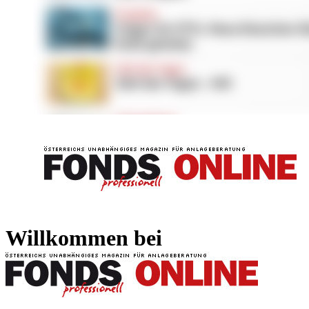
FONDS professionell
FONDS professi
Willkommen bei