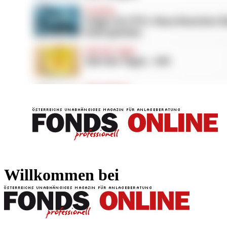
FONDS professionell
FONDS professi
Willkommen bei