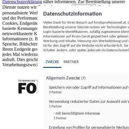
Datenschutzerklärung
näher informieren.
Zur Bereitstellung unserer
Dienste nutzen wir Technologien von
. Zwecke:
Partnern (5)
personalisierte Werbung und Inhalte, Messung von Werbeleistung
Datenschutzinformation
und der Performance von Inhalten sowie Zielgruppenforschung.
Vielen Dank für Ihren Besuch auf fondsprofessionell.at
Cookies, Endgeräte- oder ähnliche Online-Kennungen (z. B. login-
Bereitstellung unserer Dienste nutzen wir Technologien
basierte Kennungen, zufällig generierte Kennungen,
Login-basierte Identifikatoren, zufällig zugewiesene Id
netzwerkbasierte Kennungen) können zusammen mit anderen
Informationen auf Ihrem Gerät gespeichert oder gelese
Informationen (z. B. Browsertyp und Browserinformationen,
Werbung und Inhalte, Messung von Werbeleistung und d
Sprache, Bildschirmgröße, unterstützte Technologien usw.) auf
ist für den Zugriff auf die Website nicht erforderlich. S
Ihrem Endgerät gespeichert oder von dort ausgelesen werden, um es
Schalter ändern, oder später jederzeit via Datenschutzer
jedes Mal wiederzuerkennen, wenn es eine App oder einer Webseite
aufruft. Dies geschieht für einen oder mehrere der hier aufgeführten
ZWECKE
PARTNER
Verarbeitungszwecke.
Allgemein Zwecke
(7)
Speichern von oder Zugriff auf Informationen au
3 Partner
FONDS professionell
Verwendung reduzierter Daten zur Auswahl von
1 Partner
- mit berechtigtem Interesse
1 Partner
Erstellung von Profilen für personalisierte Werbu