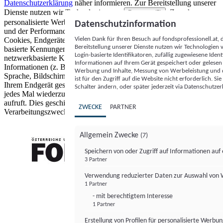
Datenschutzerklärung
näher informieren.
Zur Bereitstellung unserer
Dienste nutzen wir Technologien von
. Zwecke:
Partnern (5)
personalisierte Werbung und Inhalte, Messung von Werbeleistung
Datenschutzinformation
und der Performance von Inhalten sowie Zielgruppenforschung.
Vielen Dank für Ihren Besuch auf fondsprofessionell.at
Cookies, Endgeräte- oder ähnliche Online-Kennungen (z. B. login-
Bereitstellung unserer Dienste nutzen wir Technologien
basierte Kennungen, zufällig generierte Kennungen,
Login-basierte Identifikatoren, zufällig zugewiesene Id
netzwerkbasierte Kennungen) können zusammen mit anderen
Informationen auf Ihrem Gerät gespeichert oder gelese
Informationen (z. B. Browsertyp und Browserinformationen,
Werbung und Inhalte, Messung von Werbeleistung und d
Sprache, Bildschirmgröße, unterstützte Technologien usw.) auf
ist für den Zugriff auf die Website nicht erforderlich. S
Ihrem Endgerät gespeichert oder von dort ausgelesen werden, um es
Schalter ändern, oder später jederzeit via Datenschutzer
jedes Mal wiederzuerkennen, wenn es eine App oder einer Webseite
aufruft. Dies geschieht für einen oder mehrere der hier aufgeführten
ZWECKE
PARTNER
Verarbeitungszwecke.
Allgemein Zwecke
(7)
Speichern von oder Zugriff auf Informationen au
3 Partner
FONDS professionell
Verwendung reduzierter Daten zur Auswahl von
1 Partner
- mit berechtigtem Interesse
1 Partner
Erstellung von Profilen für personalisierte Werbu