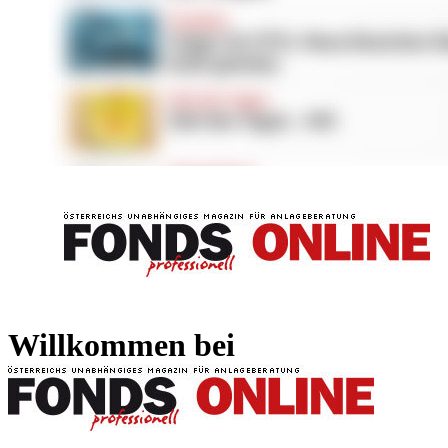
FONDS professionell
FONDS professi
Willkommen bei