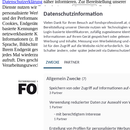
Datenschutzerklärung
näher informieren.
Zur Bereitstellung unserer
Dienste nutzen wir Technologien von
. Zwecke:
Partnern (5)
personalisierte Werbung und Inhalte, Messung von Werbeleistung
Datenschutzinformation
und der Performance von Inhalten sowie Zielgruppenforschung.
Vielen Dank für Ihren Besuch auf fondsprofessionell.at
Cookies, Endgeräte- oder ähnliche Online-Kennungen (z. B. login-
Bereitstellung unserer Dienste nutzen wir Technologien
basierte Kennungen, zufällig generierte Kennungen,
Login-basierte Identifikatoren, zufällig zugewiesene Id
netzwerkbasierte Kennungen) können zusammen mit anderen
Informationen auf Ihrem Gerät gespeichert oder gelese
Informationen (z. B. Browsertyp und Browserinformationen,
Werbung und Inhalte, Messung von Werbeleistung und d
Sprache, Bildschirmgröße, unterstützte Technologien usw.) auf
ist für den Zugriff auf die Website nicht erforderlich. S
Ihrem Endgerät gespeichert oder von dort ausgelesen werden, um es
Schalter ändern, oder später jederzeit via Datenschutzer
jedes Mal wiederzuerkennen, wenn es eine App oder einer Webseite
aufruft. Dies geschieht für einen oder mehrere der hier aufgeführten
ZWECKE
PARTNER
Verarbeitungszwecke.
Allgemein Zwecke
(7)
Speichern von oder Zugriff auf Informationen au
3 Partner
FONDS professionell
Verwendung reduzierter Daten zur Auswahl von
1 Partner
- mit berechtigtem Interesse
1 Partner
Erstellung von Profilen für personalisierte Werbu