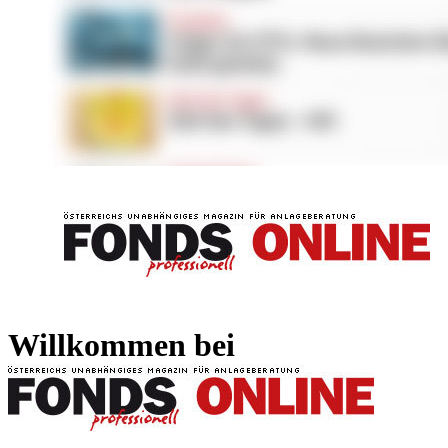
FONDS professionell
FONDS professi
Willkommen bei