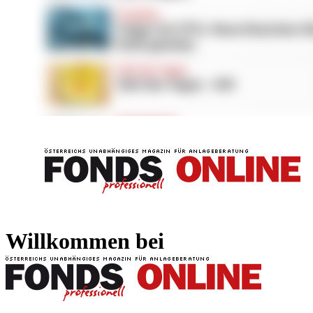
FONDS professionell
FONDS professi
Willkommen bei