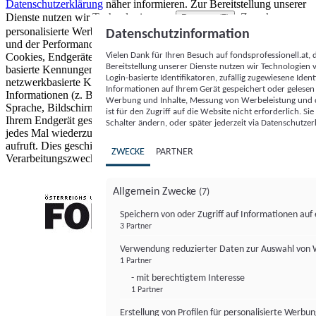
Datenschutzerklärung
näher informieren.
Zur Bereitstellung unserer
Dienste nutzen wir Technologien von
. Zwecke:
Partnern (5)
personalisierte Werbung und Inhalte, Messung von Werbeleistung
Datenschutzinformation
und der Performance von Inhalten sowie Zielgruppenforschung.
Vielen Dank für Ihren Besuch auf fondsprofessionell.at
Cookies, Endgeräte- oder ähnliche Online-Kennungen (z. B. login-
Bereitstellung unserer Dienste nutzen wir Technologien
basierte Kennungen, zufällig generierte Kennungen,
Login-basierte Identifikatoren, zufällig zugewiesene Id
netzwerkbasierte Kennungen) können zusammen mit anderen
Informationen auf Ihrem Gerät gespeichert oder gelese
Informationen (z. B. Browsertyp und Browserinformationen,
Werbung und Inhalte, Messung von Werbeleistung und d
Sprache, Bildschirmgröße, unterstützte Technologien usw.) auf
ist für den Zugriff auf die Website nicht erforderlich. S
Ihrem Endgerät gespeichert oder von dort ausgelesen werden, um es
Schalter ändern, oder später jederzeit via Datenschutzer
jedes Mal wiederzuerkennen, wenn es eine App oder einer Webseite
aufruft. Dies geschieht für einen oder mehrere der hier aufgeführten
ZWECKE
PARTNER
Verarbeitungszwecke.
Allgemein Zwecke
(7)
Speichern von oder Zugriff auf Informationen au
3 Partner
FONDS professionell
Verwendung reduzierter Daten zur Auswahl von
1 Partner
- mit berechtigtem Interesse
1 Partner
Erstellung von Profilen für personalisierte Werbu