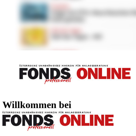
FONDS professionell
FONDS professi
Willkommen bei