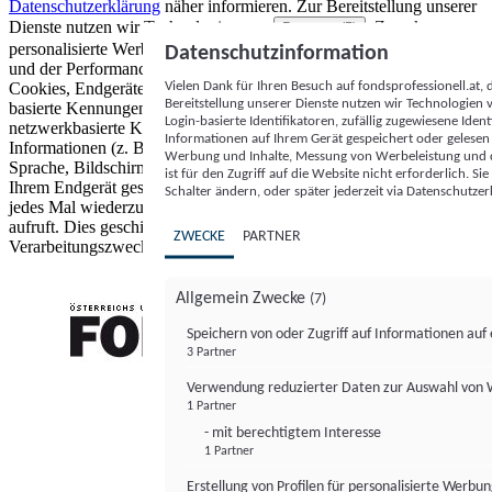
Datenschutzerklärung
näher informieren.
Zur Bereitstellung unserer
Dienste nutzen wir Technologien von
. Zwecke:
Partnern (5)
personalisierte Werbung und Inhalte, Messung von Werbeleistung
Datenschutzinformation
und der Performance von Inhalten sowie Zielgruppenforschung.
Vielen Dank für Ihren Besuch auf fondsprofessionell.at
Cookies, Endgeräte- oder ähnliche Online-Kennungen (z. B. login-
Bereitstellung unserer Dienste nutzen wir Technologien
basierte Kennungen, zufällig generierte Kennungen,
Login-basierte Identifikatoren, zufällig zugewiesene Id
netzwerkbasierte Kennungen) können zusammen mit anderen
Informationen auf Ihrem Gerät gespeichert oder gelese
Informationen (z. B. Browsertyp und Browserinformationen,
Werbung und Inhalte, Messung von Werbeleistung und d
Sprache, Bildschirmgröße, unterstützte Technologien usw.) auf
ist für den Zugriff auf die Website nicht erforderlich. S
Ihrem Endgerät gespeichert oder von dort ausgelesen werden, um es
Schalter ändern, oder später jederzeit via Datenschutzer
jedes Mal wiederzuerkennen, wenn es eine App oder einer Webseite
aufruft. Dies geschieht für einen oder mehrere der hier aufgeführten
ZWECKE
PARTNER
Verarbeitungszwecke.
Allgemein Zwecke
(7)
Speichern von oder Zugriff auf Informationen au
3 Partner
FONDS professionell
Verwendung reduzierter Daten zur Auswahl von
1 Partner
- mit berechtigtem Interesse
1 Partner
Erstellung von Profilen für personalisierte Werbu