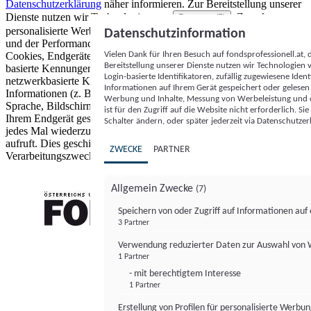
Datenschutzerklärung
näher informieren.
Zur Bereitstellung unserer
Dienste nutzen wir Technologien von
. Zwecke:
Partnern (5)
personalisierte Werbung und Inhalte, Messung von Werbeleistung
Datenschutzinformation
und der Performance von Inhalten sowie Zielgruppenforschung.
Vielen Dank für Ihren Besuch auf fondsprofessionell.at
Cookies, Endgeräte- oder ähnliche Online-Kennungen (z. B. login-
Bereitstellung unserer Dienste nutzen wir Technologien
basierte Kennungen, zufällig generierte Kennungen,
Login-basierte Identifikatoren, zufällig zugewiesene Id
netzwerkbasierte Kennungen) können zusammen mit anderen
Informationen auf Ihrem Gerät gespeichert oder gelese
Informationen (z. B. Browsertyp und Browserinformationen,
Werbung und Inhalte, Messung von Werbeleistung und d
Sprache, Bildschirmgröße, unterstützte Technologien usw.) auf
ist für den Zugriff auf die Website nicht erforderlich. S
Ihrem Endgerät gespeichert oder von dort ausgelesen werden, um es
Schalter ändern, oder später jederzeit via Datenschutzer
jedes Mal wiederzuerkennen, wenn es eine App oder einer Webseite
aufruft. Dies geschieht für einen oder mehrere der hier aufgeführten
ZWECKE
PARTNER
Verarbeitungszwecke.
Allgemein Zwecke
(7)
Speichern von oder Zugriff auf Informationen au
3 Partner
FONDS professionell
Verwendung reduzierter Daten zur Auswahl von
1 Partner
- mit berechtigtem Interesse
1 Partner
Erstellung von Profilen für personalisierte Werbu