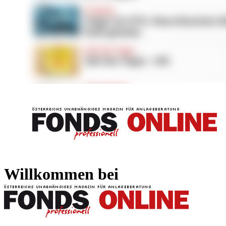
FONDS professionell
FONDS professi
Willkommen bei