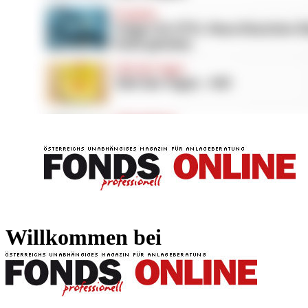
FONDS professionell
FONDS professi
Willkommen bei