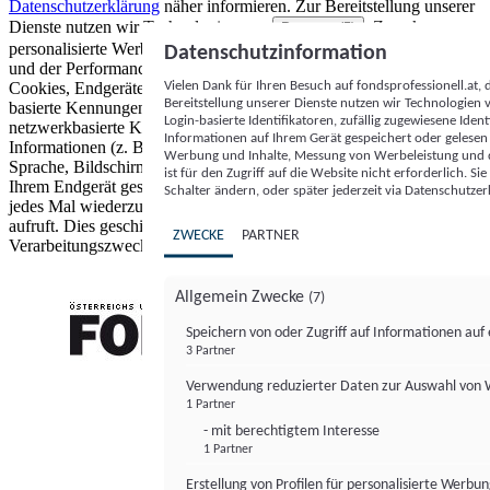
Datenschutzerklärung
näher informieren.
Zur Bereitstellung unserer
Dienste nutzen wir Technologien von
. Zwecke:
Partnern (5)
personalisierte Werbung und Inhalte, Messung von Werbeleistung
Datenschutzinformation
und der Performance von Inhalten sowie Zielgruppenforschung.
Vielen Dank für Ihren Besuch auf fondsprofessionell.at
Cookies, Endgeräte- oder ähnliche Online-Kennungen (z. B. login-
Bereitstellung unserer Dienste nutzen wir Technologien
basierte Kennungen, zufällig generierte Kennungen,
Login-basierte Identifikatoren, zufällig zugewiesene Id
netzwerkbasierte Kennungen) können zusammen mit anderen
Informationen auf Ihrem Gerät gespeichert oder gelese
Informationen (z. B. Browsertyp und Browserinformationen,
Werbung und Inhalte, Messung von Werbeleistung und d
Sprache, Bildschirmgröße, unterstützte Technologien usw.) auf
ist für den Zugriff auf die Website nicht erforderlich. S
Ihrem Endgerät gespeichert oder von dort ausgelesen werden, um es
Schalter ändern, oder später jederzeit via Datenschutzer
jedes Mal wiederzuerkennen, wenn es eine App oder einer Webseite
aufruft. Dies geschieht für einen oder mehrere der hier aufgeführten
ZWECKE
PARTNER
Verarbeitungszwecke.
Allgemein Zwecke
(7)
Speichern von oder Zugriff auf Informationen au
3 Partner
FONDS professionell
Verwendung reduzierter Daten zur Auswahl von
1 Partner
- mit berechtigtem Interesse
1 Partner
Erstellung von Profilen für personalisierte Werbu