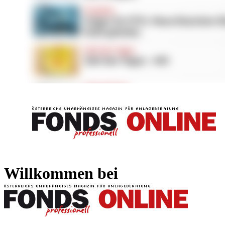
FONDS professionell
FONDS professi
Willkommen bei