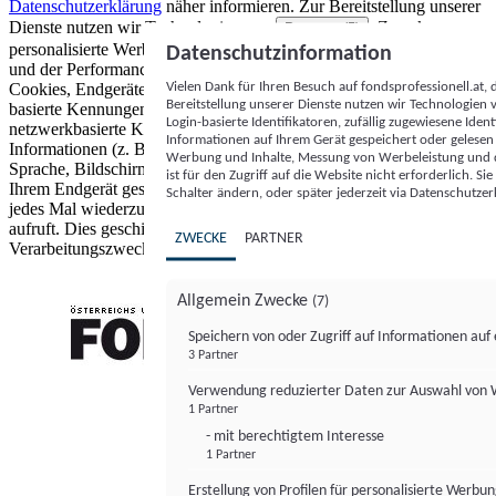
Datenschutzerklärung
näher informieren.
Zur Bereitstellung unserer
Dienste nutzen wir Technologien von
. Zwecke:
Partnern (5)
personalisierte Werbung und Inhalte, Messung von Werbeleistung
Datenschutzinformation
und der Performance von Inhalten sowie Zielgruppenforschung.
Vielen Dank für Ihren Besuch auf fondsprofessionell.at
Cookies, Endgeräte- oder ähnliche Online-Kennungen (z. B. login-
Bereitstellung unserer Dienste nutzen wir Technologien
basierte Kennungen, zufällig generierte Kennungen,
Login-basierte Identifikatoren, zufällig zugewiesene Id
netzwerkbasierte Kennungen) können zusammen mit anderen
Informationen auf Ihrem Gerät gespeichert oder gelese
Informationen (z. B. Browsertyp und Browserinformationen,
Werbung und Inhalte, Messung von Werbeleistung und d
Sprache, Bildschirmgröße, unterstützte Technologien usw.) auf
ist für den Zugriff auf die Website nicht erforderlich. S
Ihrem Endgerät gespeichert oder von dort ausgelesen werden, um es
Schalter ändern, oder später jederzeit via Datenschutzer
jedes Mal wiederzuerkennen, wenn es eine App oder einer Webseite
aufruft. Dies geschieht für einen oder mehrere der hier aufgeführten
ZWECKE
PARTNER
Verarbeitungszwecke.
Allgemein Zwecke
(7)
Speichern von oder Zugriff auf Informationen au
3 Partner
FONDS professionell
Verwendung reduzierter Daten zur Auswahl von
1 Partner
- mit berechtigtem Interesse
1 Partner
Erstellung von Profilen für personalisierte Werbu