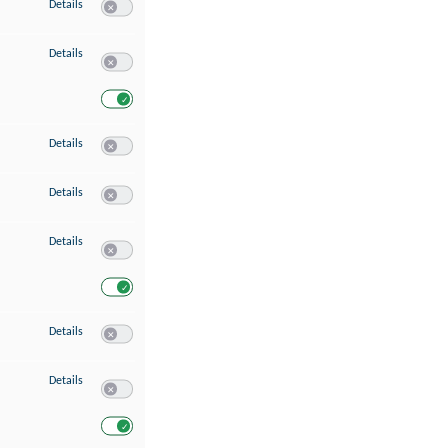
zu Speichern von oder Zugriff auf Informationen auf einem Endgerät
Details
Switch zum Einwilligen bzw. Ablehnen des Dienstes Speichern 
zu Verwendung reduzierter Daten zur Auswahl von Werbeanzeigen
Details
Switch zum Einwilligen bzw. Ablehnen des Dienstes Verwend
Switch zum Einwilligen bzw. Ablehnen des Dienstes Verwendu
zu Erstellung von Profilen für personalisierte Werbung
Details
Switch zum Einwilligen bzw. Ablehnen des Dienstes Erstellung 
zu Verwendung von Profilen zur Auswahl personalisierter Werbung
Details
Switch zum Einwilligen bzw. Ablehnen des Dienstes Verwendun
zu Messung der Werbeleistung
Details
Switch zum Einwilligen bzw. Ablehnen des Dienstes Messung 
Switch zum Einwilligen bzw. Ablehnen des Dienstes Messung d
zu Messung der Performance von Inhalten
Details
Switch zum Einwilligen bzw. Ablehnen des Dienstes Messung 
zu Analyse von Zielgruppen durch Statistiken oder Kombinationen von Dat
Details
Switch zum Einwilligen bzw. Ablehnen des Dienstes Analyse v
Switch zum Einwilligen bzw. Ablehnen des Dienstes Analyse v