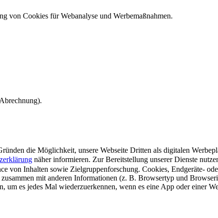
ndung von Cookies für Webanalyse und Werbemaßnahmen.
e Abrechnung).
ünden die Möglichkeit, unsere Webseite Dritten als digitalen Werbeplat
zerklärung
näher informieren.
Zur Bereitstellung unserer Dienste nutz
e von Inhalten sowie Zielgruppenforschung. Cookies, Endgeräte- ode
 zusammen mit anderen Informationen (z. B. Browsertyp und Browserin
n, um es jedes Mal wiederzuerkennen, wenn es eine App oder einer Webs