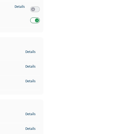
zu Entwicklung und Verbesserung der Angebote
Details
Switch zum Einwilligen bzw. Ablehnen des Dienstes Entwickl
Switch zum Einwilligen bzw. Ablehnen des Dienstes Entwicklu
zu Gewährleistung der Sicherheit, Verhinderung und Aufdeckung v
Details
zu Bereitstellung und Anzeige von Werbung und Inhalten
Details
zu Ihre Entscheidungen zum Datenschutz speichern und übermittel
Details
zu Abgleichung und Kombination von Daten aus unterschiedlichen 
Details
zu Verknüpfung verschiedener Endgeräte
Details