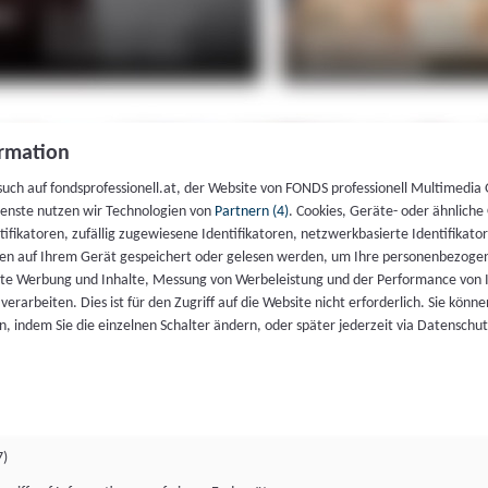
rmation
such auf fondsprofessionell.at, der Website von FONDS professionell Multimedia
ienste nutzen wir Technologien von
Partnern (4)
. Cookies, Geräte- oder ähnliche
entifikatoren, zufällig zugewiesene Identifikatoren, netzwerkbasierte Identifik
en auf Ihrem Gerät gespeichert oder gelesen werden, um Ihre personenbezogen
rte Werbung und Inhalte, Messung von Werbeleistung und der Performance von 
erarbeiten. Dies ist für den Zugriff auf die Website nicht erforderlich. Sie können
, indem Sie die einzelnen Schalter ändern, oder später jederzeit via Datenschu
7)