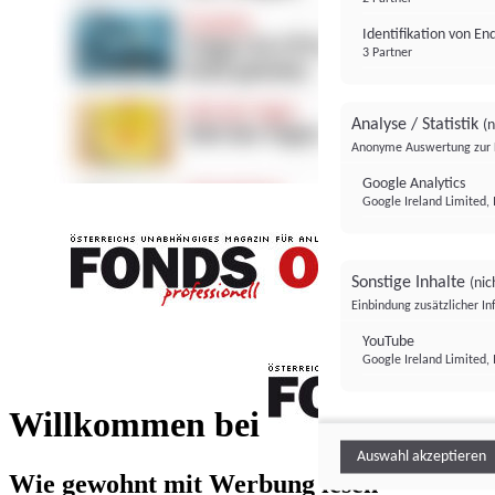
Identifikation von E
3 Partner
Analyse / Statistik
(n
Anonyme Auswertung zur 
Google Analytics
Google Ireland Limited, 
Sonstige Inhalte
(nic
Einbindung zusätzlicher I
FONDS professionell
YouTube
Google Ireland Limited, 
FONDS profess
Willkommen bei
Auswahl akzeptieren
Wie gewohnt mit Werbung lesen