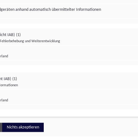
ndgeräten anhand automatisch übermittelter Informationen
icht IAB)
(1)
Fehlerbehebung und Weiterentwicklung
Irland
Impressum
Datenschutzerklärung
Datenschutzeinstellungen
ht IAB)
(1)
nformationen
Irland
ionell
Nichts akzeptieren