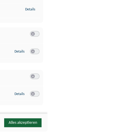
zu Identifikation von Endgeräten anhand automatisch übermittelte
Details
Switch zum Einwilligen bzw. Ablehnen der Kategorie Analyse / 
zu Google Analytics
Details
Switch zum Einwilligen bzw. Ablehnen des Dienstes Google Ana
Switch zum Einwilligen bzw. Ablehnen der Kategorie Sonstige 
zu YouTube
Details
Switch zum Einwilligen bzw. Ablehnen des Dienstes YouTube
Alles akzeptieren